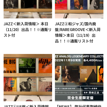
JAZZ＜新入荷情報＞ 本日
JAZZ②和ジャズ/国内廃
（11/20）出品！！※通販リ
盤/RAREGROOVE＜新入荷
スト付
情報＞本日（11/19）出
品！！※通販リスト付
JAZZ①US盤＜新入荷情報
【NEWS】 弊社代表取締役