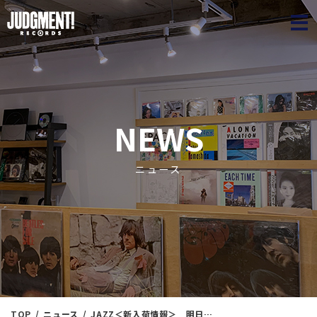
JUDGME
NEWS
ニュース
TOP
ニュース
JAZZ＜新入荷情報＞ 明日（9/29）開店時に出品します！