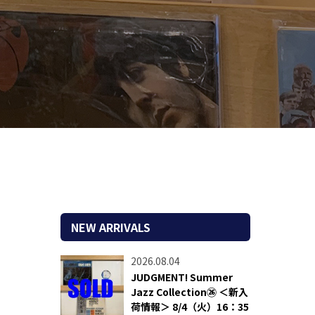
NEW ARRIVALS
2026.08.04
JUDGMENT! Summer
Jazz Collection㉖ ＜新入
荷情報＞ 8/4（火）16：35