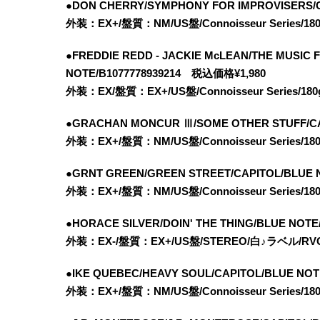
●DON CHERRY/SYMPHONY FOR IMPROVISERS/C
外装：EX+/盤質：NM/US盤/Connoisseur Serie
●FREDDIE REDD - JACKIE McLEAN/THE MUSIC
NOTE/B1077778939214 税込価格¥1,980
外装：EX/盤質：EX+/US盤/Connoisseur Seri
●GRACHAN MONCUR Ⅲ/SOME OTHER STUFF/CA
外装：EX+/盤質：NM/US盤/Connoisseur Serie
●GRNT GREEN/GREEN STREET/CAPITOL/BLUE 
外装：EX+/盤質：NM/US盤/Connoisseur Serie
●HORACE SILVER/DOIN' THE THING/BLUE NOT
外装：EX-/盤質：EX+/US盤/STEREO/白♪ラベル/R
●IKE QUEBEC/HEAVY SOUL/CAPITOL/BLUE NO
外装：EX+/盤質：NM/US盤/Connoisseur Serie