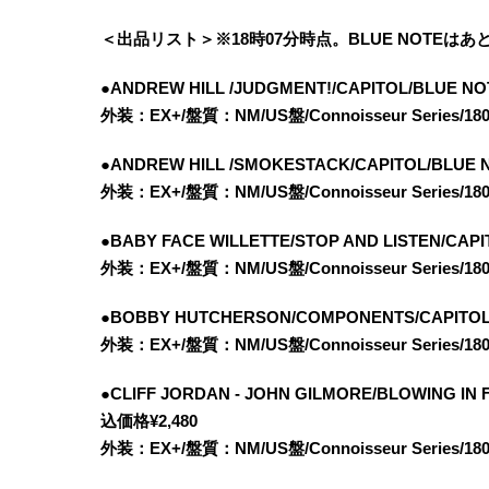
＜出品リスト＞※18時07分時点。BLUE NOTEは
●ANDREW HILL /JUDGMENT!/CAPITOL/BLUE NO
外装：EX+/盤質：NM/US盤/Connoisseur Serie
●ANDREW HILL /SMOKESTACK/CAPITOL/BLUE 
外装：EX+/盤質：NM/US盤/Connoisseur Serie
●BABY FACE WILLETTE/STOP AND LISTEN/CAP
外装：EX+/盤質：NM/US盤/Connoisseur Serie
●BOBBY HUTCHERSON/COMPONENTS/CAPITOL/
外装：EX+/盤質：NM/US盤/Connoisseur Serie
●CLIFF JORDAN - JOHN GILMORE/BLOWING IN
込価格¥2,480
外装：EX+/盤質：NM/US盤/Connoisseur Serie