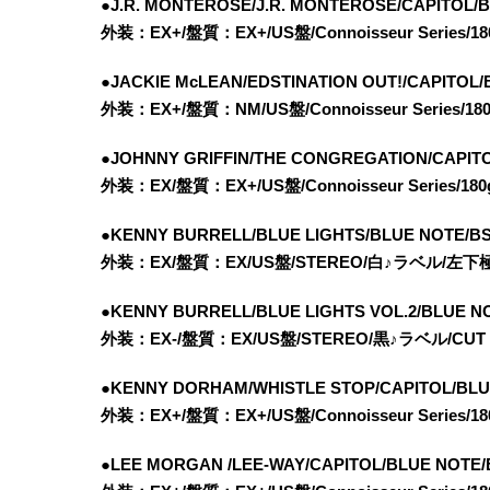
●J.R. MONTEROSE/J.R. MONTEROSE/CAPITOL/
外装：EX+/盤質：EX+/US盤/Connoisseur Seri
●JACKIE McLEAN/EDSTINATION OUT!/CAPITOL
外装：EX+/盤質：NM/US盤/Connoisseur Serie
●JOHNNY GRIFFIN/THE CONGREGATION/CAPIT
外装：EX/盤質：EX+/US盤/Connoisseur Serie
●KENNY BURRELL/BLUE LIGHTS/BLUE NOTE/
外装：EX/盤質：EX/US盤/STEREO/白♪ラベル/左
●KENNY BURRELL/BLUE LIGHTS VOL.2/BLUE 
外装：EX-/盤質：EX/US盤/STEREO/黒♪ラベル/CUT
●KENNY DORHAM/WHISTLE STOP/CAPITOL/BLU
外装：EX+/盤質：EX+/US盤/Connoisseur Seri
●LEE MORGAN /LEE-WAY/CAPITOL/BLUE NOTE