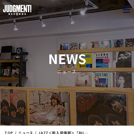
JUDGME
NEWS
ニュース
TOP
ニュース
JAZZ＜新入荷情報＞「BILL EVANS」 & 「RIVERSIDEレーベル」リスト