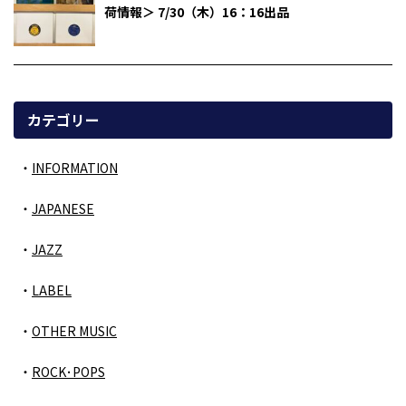
荷情報＞ 7/30（木）16：16出品
カテゴリー
INFORMATION
JAPANESE
JAZZ
LABEL
OTHER MUSIC
ROCK･POPS