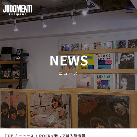
JUDGME
NEWS
ニュース
TOP
ニュース
ROCK＜激レア盤入荷情報＞本日（11/3）17:45出品！！※即通販可能