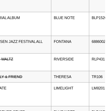
IAL ALBUM
BLUE NOTE
BLP1526
SEN JAZZ FESTIVAL ALL
FONTANA
688600ZL
 WALTZ
RIVERSIDE
RLP431
LY & FRIEND
THERESA
TR106
ATE
LIMELIGHT
LM82013