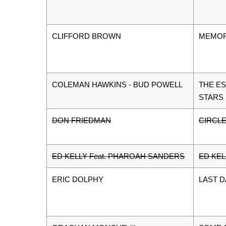
CLIFFORD BROWN
MEMOR
COLEMAN HAWKINS - BUD POWELL
THE ES
STARS
DON FRIEDMAN
CIRCLE
ED KELLY Feat. PHAROAH SANDERS
ED KEL
ERIC DOLPHY
LAST D