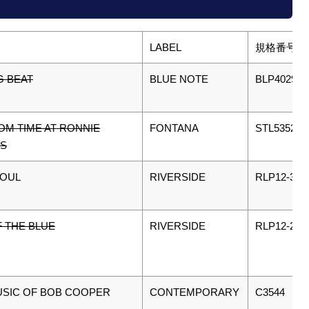
LABEL
規格番号
G BEAT
BLUE NOTE
BLP4029
OM TIME AT RONNIE
FONTANA
STL5352
'S
SOUL
RIVERSIDE
RLP12-309
 THE BLUE
RIVERSIDE
RLP12-293
USIC OF BOB COOPER
CONTEMPORARY
C3544