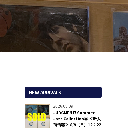
NEW ARRIVALS
2026.08.09
JUDGMENT! Summer
Jazz Collection㉘ ＜新入
荷情報＞ 8/9（日）12：22