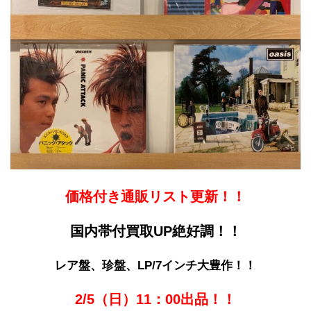
価格付き通販リスト更新！！
国内帯付買取UP
絶好調！！
レア盤、珍盤、LP/7インチ大豊作！！
2/5（日）11：00出品！！