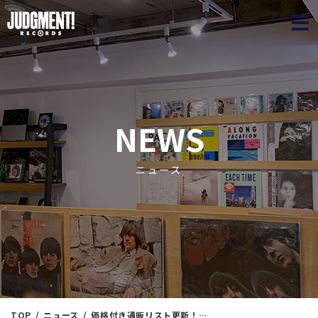
JUDGME
NEWS
ニュース
TOP
ニュース
価格付き通販リスト更新！！レア盤あります！オールジャンル＜新入荷情報＞ 2/5（日）11：00出品