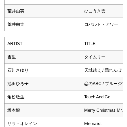
荒井由実
ひこうき雲
荒井由実
コバルト・アワー
ARTIST
TITLE
杏里
タイムリー
石川さゆり
天城越え / 隠れんぼ
池田ひろ子
恋のABC / ブルージ
角松敏生
Touch And Go
坂本龍一
Merry Christmas Mr. 
サラ・オレイン
Eternalist