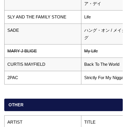
ア・デイ
SLY AND THE FAMILY STONE
Life
SADE
ハング・オン / メイ
グ
MARY J BLIGE
My Life
CURTIS MAYFIELD
Back To The World
2PAC
Strictly For My Niggaz
OTHER
ARTIST
TITLE