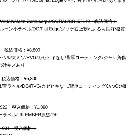
マルーン小ラベル/DG/Flat Edge/ジャケ右下僅かに割れあります
NEWMAN/Jazz Cornucorpia/CORAL/CRL57149 税込価格：
ーン小ラベル/DG/Flat Edge/ジャケ右上割れあるも良好/盤質
1013 税込価格：¥8,800
ラベル/太ミゾ/RVG/カゼヒキなし/背厚コーティング/ジャケ角傷
の砂キズあり
001 税込価格：¥5,800
青ラベル/DG/RVG/カゼヒキなし/背厚コーティングCvr./Cc/盤
DL74922 税込価格：¥1,980
ラベル/UK EMBER原盤/Dh
DELP-004 税込価格：