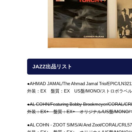
JAZZ出品リスト
●AHMAD JAMAL/The Ahmad Jamal Trio/EPIC/L
外装：EX 盤質：EX US盤/MONO/ストロボラベル/DG
●AL COHN/Featuring Bobby Brookmeyer/CORA
外装：EX+ 盤質：EX+ オリジナル/US盤/MONO/マル
●AL COHN - ZOOT SIMS/Al And Zoot/CORAL/C