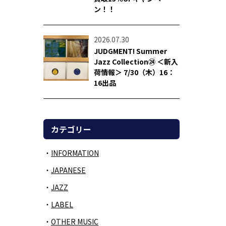
ン！！
2026.07.30
JUDGMENT! Summer
Jazz Collection㉔ ＜新入
荷情報＞ 7/30（木）16：
16出品
カテゴリー
INFORMATION
JAPANESE
JAZZ
LABEL
OTHER MUSIC