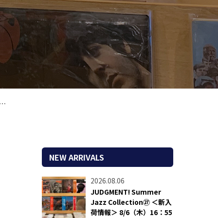
NEW ARRIVALS
2026.08.06
JUDGMENT! Summer
Jazz Collection㉗ ＜新入
荷情報＞ 8/6（木）16：55