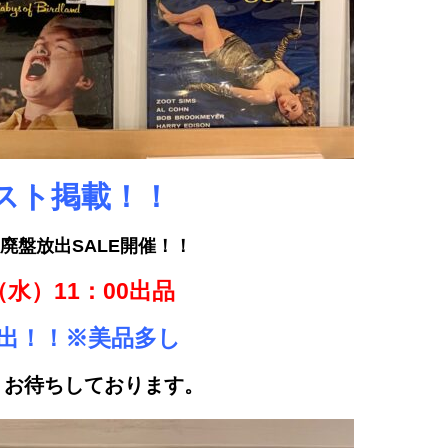
スト掲載！！
ES廃盤放出SALE開催！！
（水）11：00出品
放出！！※美品多し
、お待ちしております。