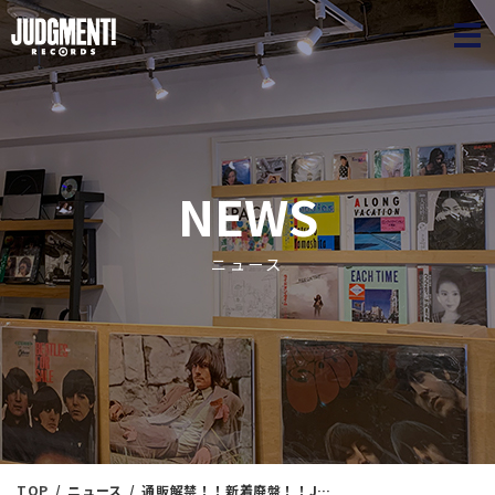
JUDGME
NEWS
ニュース
TOP
ニュース
通販解禁！！新着廃盤！！JAZZ＜新入荷情報＞ 本日（3/22）11：00出品 ！！※通販リスト付