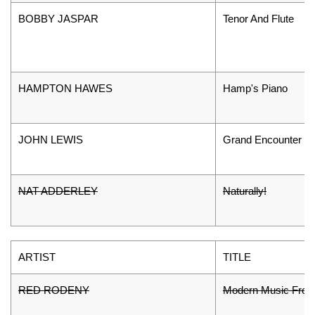
BOBBY JASPAR
Tenor And Flute
HAMPTON HAWES
Hamp's Piano
JOHN LEWIS
Grand Encounter
NAT ADDERLEY
Naturally!
ARTIST
TITLE
RED RODENY
Modern Music From