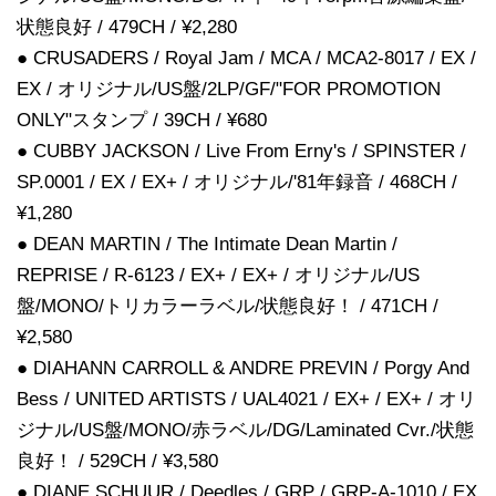
状態良好 / 479CH / ¥2,280
● CRUSADERS / Royal Jam / MCA / MCA2-8017 / EX /
EX / オリジナル/US盤/2LP/GF/"FOR PROMOTION
ONLY"スタンプ / 39CH / ¥680
● CUBBY JACKSON / Live From Erny's / SPINSTER /
SP.0001 / EX / EX+ / オリジナル/'81年録音 / 468CH /
¥1,280
● DEAN MARTIN / The Intimate Dean Martin /
REPRISE / R-6123 / EX+ / EX+ / オリジナル/US
盤/MONO/トリカラーラベル/状態良好！ / 471CH /
¥2,580
● DIAHANN CARROLL & ANDRE PREVIN / Porgy And
Bess / UNITED ARTISTS / UAL4021 / EX+ / EX+ / オリ
ジナル/US盤/MONO/赤ラベル/DG/Laminated Cvr./状態
良好！ / 529CH / ¥3,580
● DIANE SCHUUR / Deedles / GRP / GRP-A-1010 / EX