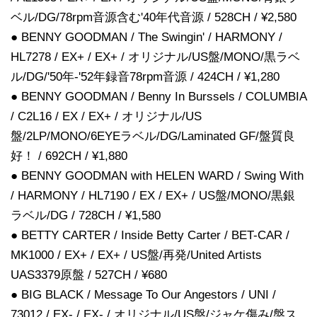
ベル/DG/78rpm音源含む'40年代音源 / 528CH / ¥2,580
● BENNY GOODMAN / The Swingin' / HARMONY /
HL7278 / EX+ / EX+ / オリジナル/US盤/MONO/黒ラベ
ル/DG/'50年-'52年録音78rpm音源 / 424CH / ¥1,280
● BENNY GOODMAN / Benny In Burssels / COLUMBIA
/ C2L16 / EX / EX+ / オリジナル/US
盤/2LP/MONO/6EYEラベル/DG/Laminated GF/盤質良
好！ / 692CH / ¥1,880
● BENNY GOODMAN with HELEN WARD / Swing With
/ HARMONY / HL7190 / EX / EX+ / US盤/MONO/黒銀
ラベル/DG / 728CH / ¥1,580
● BETTY CARTER / Inside Betty Carter / BET-CAR /
MK1000 / EX+ / EX+ / US盤/再発/United Artists
UAS3379原盤 / 527CH / ¥680
● BIG BLACK / Message To Our Angestors / UNI /
73012 / EX- / EX- / オリジナル/US盤/ジャケ傷み/盤ス