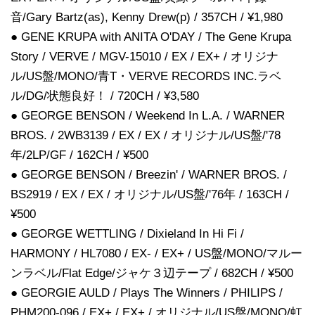
音/Gary Bartz(as), Kenny Drew(p) / 357CH / ¥1,980
● GENE KRUPA with ANITA O'DAY / The Gene Krupa
Story / VERVE / MGV-15010 / EX / EX+ / オリジナ
ル/US盤/MONO/青T・VERVE RECORDS INC.ラベ
ル/DG/状態良好！ / 720CH / ¥3,580
● GEORGE BENSON / Weekend In L.A. / WARNER
BROS. / 2WB3139 / EX / EX / オリジナル/US盤/'78
年/2LP/GF / 162CH / ¥500
● GEORGE BENSON / Breezin' / WARNER BROS. /
BS2919 / EX / EX / オリジナル/US盤/'76年 / 163CH /
¥500
● GEORGE WETTLING / Dixieland In Hi Fi /
HARMONY / HL7080 / EX- / EX+ / US盤/MONO/マルー
ンラベル/Flat Edge/ジャケ３辺テープ / 682CH / ¥500
● GEORGIE AULD / Plays The Winners / PHILIPS /
PHM200-096 / EX+ / EX+ / オリジナル/US盤/MONO/虹