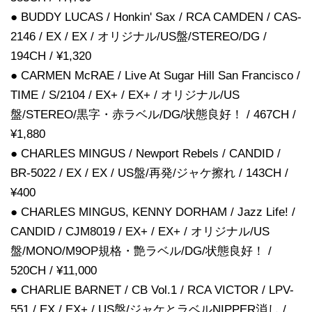
● BUDDY LUCAS / Honkin' Sax / RCA CAMDEN / CAS-
2146 / EX / EX / オリジナル/US盤/STEREO/DG /
194CH / ¥1,320
● CARMEN McRAE / Live At Sugar Hill San Francisco /
TIME / S/2104 / EX+ / EX+ / オリジナル/US
盤/STEREO/黒字・赤ラベル/DG/状態良好！ / 467CH /
¥1,880
● CHARLES MINGUS / Newport Rebels / CANDID /
BR-5022 / EX / EX / US盤/再発/ジャケ擦れ / 143CH /
¥400
● CHARLES MINGUS, KENNY DORHAM / Jazz Life! /
CANDID / CJM8019 / EX+ / EX+ / オリジナル/US
盤/MONO/M9OP規格・艶ラベル/DG/状態良好！ /
520CH / ¥11,000
● CHARLIE BARNET / CB Vol.1 / RCA VICTOR / LPV-
551 / EX / EX+ / US盤/ジャケとラベルNIPPER消し /