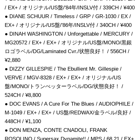
/ EX+ / オリジナル/US盤/'84年/INSLV付 / 339CH / ¥400
● DIANE SCHUUR / Timeless / GRP / GR-1030 / EX /
EX+ / オリジナル/US盤/'86年/INSLV付 / 340CH / ¥400
● DINAH WASHINGTON / Unforgettable / MERCURY /
MG20572 / EX+ / EX+ / オリジナル/US盤/MONO/黒銀
ロゴラベル/DG/Laminated Cvr./状態良好！ / 556CH /
¥2,880
● DIZZY GILLESPIE / The Ebullient Mr. Gillespie /
VERVE / MGV-8328 / EX+ / EX+ / オリジナル/US
盤/MONO/トランぺッターラベル/DG/状態良好！ /
524CH / ¥8,800
● DOC EVANS / A Cure For The Blues / AUDIOPHILE /
M-1049 / EX+ / EX+ / US盤/REDWAX/金ラベル/良好 /
448CH / ¥1,100
● DON MENZA, CONTE CNADOLI, FRANK
ROSOLINO / Supersax Dynamite!! / MPS / 68.21 / EX+