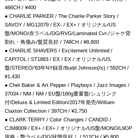
466CH / ¥400
● CHARLIE PARKER / The Charlie Parker Story /
SAVOY / MG12079 / EX- / EX+ / オリジナル/US
盤/MONO/赤ラベル/DG/RVG/Laminated Cvr./ジャケ背
割れ・角傷み/盤質良好 / 748CH / ¥8,800
● CHARLIE SHAVERS / Excitement Unlimted /
CAPITOL / ST1883 / EX / EX / オリジナル/US
盤/STEREO/'63年NY録音/Budd Johnson(ts) / 592CH /
¥1,430
● Chet Baker & Art Pepper / Playboys / Jazz Images /
37034 / NM / NM / EU盤/180g重量盤/シュリンク
付/Deluxe & Limited Edition/2017年発売/William
Claxton Collection / 397CH / ¥2,750
● CLARK TERRY / Color Changes / CANDID /
CJM8009 / EX+ / EX+ / オリジナル/US盤/MONO/L9OP
規格・艶ラベル/DG/状態良好！ / 512CH / ¥5,800