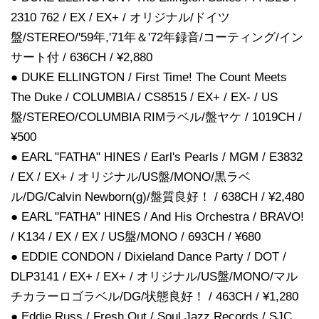
2310 762 / EX / EX+ / オリジナル/ドイツ
盤/STEREO/'59年,'71年＆'72年録音/コーティング/イン
サート付 / 636CH / ¥2,880
● DUKE ELLINGTON / First Time! The Count Meets
The Duke / COLUMBIA / CS8515 / EX+ / EX- / US
盤/STEREO/COLUMBIA RIMラベル/盤ヤケ / 1019CH /
¥500
● EARL "FATHA" HINES / Earl's Pearls / MGM / E3832
/ EX / EX+ / オリジナル/US盤/MONO/黒ラベ
ル/DG/Calvin Newborn(g)/盤質良好！ / 638CH / ¥2,480
● EARL "FATHA" HINES / And His Orchestra / BRAVO!
/ K134 / EX / EX / US盤/MONO / 693CH / ¥680
● EDDIE CONDON / Dixieland Dance Party / DOT /
DLP3141 / EX+ / EX+ / オリジナル/US盤/MONO/マル
チカラーロゴラベル/DG/状態良好！ / 463CH / ¥1,280
● Eddie Russ / Fresh Out / Soul Jazz Records / SJC