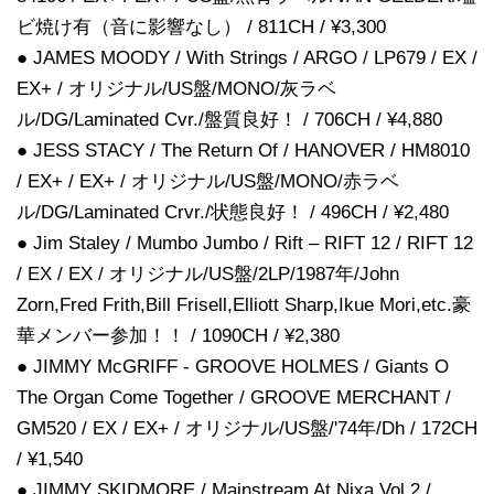
ビ焼け有（音に影響なし） / 811CH / ¥3,300
● JAMES MOODY / With Strings / ARGO / LP679 / EX /
EX+ / オリジナル/US盤/MONO/灰ラベ
ル/DG/Laminated Cvr./盤質良好！ / 706CH / ¥4,880
● JESS STACY / The Return Of / HANOVER / HM8010
/ EX+ / EX+ / オリジナル/US盤/MONO/赤ラベ
ル/DG/Laminated Crvr./状態良好！ / 496CH / ¥2,480
● Jim Staley / Mumbo Jumbo / Rift – RIFT 12 / RIFT 12
/ EX / EX / オリジナル/US盤/2LP/1987年/John
Zorn,Fred Frith,Bill Frisell,Elliott Sharp,Ikue Mori,etc.豪
華メンバー参加！！ / 1090CH / ¥2,380
● JIMMY McGRIFF - GROOVE HOLMES / Giants O
The Organ Come Together / GROOVE MERCHANT /
GM520 / EX / EX+ / オリジナル/US盤/'74年/Dh / 172CH
/ ¥1,540
● JIMMY SKIDMORE / Mainstream At Nixa Vol.2 /