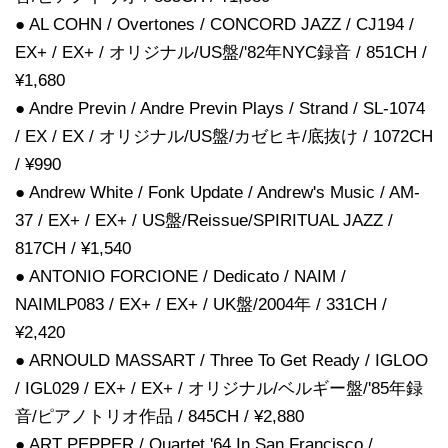
● AL COHN / Overtones / CONCORD JAZZ / CJ194 /
EX+ / EX+ / オリジナル/US盤/'82年NYC録音 / 851CH /
¥1,680
● Andre Previn / Andre Previn Plays / Strand / SL-1074
/ EX / EX / オリジナル/US盤/カゼヒキ/底抜け / 1072CH
/ ¥990
● Andrew White / Fonk Update / Andrew's Music / AM-
37 / EX+ / EX+ / US盤/Reissue/SPIRITUAL JAZZ /
817CH / ¥1,540
● ANTONIO FORCIONE / Dedicato / NAIM /
NAIMLP083 / EX+ / EX+ / UK盤/2004年 / 331CH /
¥2,420
● ARNOULD MASSART / Three To Get Ready / IGLOO
/ IGL029 / EX+ / EX+ / オリジナル/ベルギー盤/'85年録
音/ピアノトリオ作品 / 845CH / ¥2,880
● ART PEPPER / Quartet '64 In San Francisco /