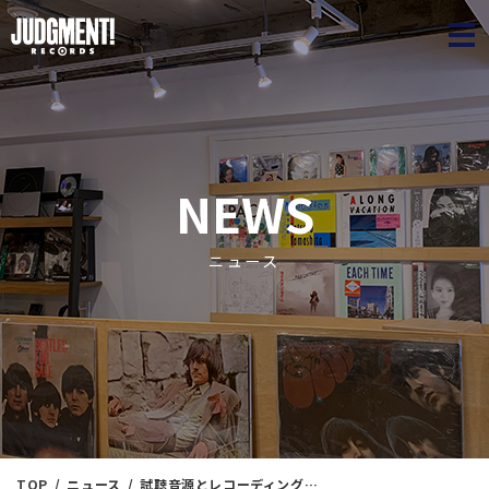
JUDGME
NEWS
ニュース
TOP
ニュース
試聴音源とレコーディングおよびジャケット撮影風景が楽しめる動画公開中！ 予約受付中！ ジャズな久美子。「山下久美子 / Jazz"n"Kumiko」 2023年4月26日発売