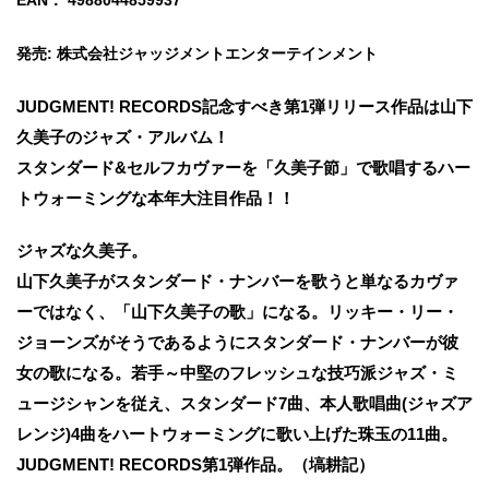
EAN： 4988044859937
発売: 株式会社ジャッジメントエンターテインメント
JUDGMENT! RECORDS記念すべき第1弾リリース作品は山下
久美子のジャズ・アルバム！
スタンダード&セルフカヴァーを「久美子節」で歌唱するハー
トウォーミングな本年大注目作品！！
ジャズな久美子。
山下久美子がスタンダード・ナンバーを歌うと単なるカヴァ
ーではなく、「山下久美子の歌」になる。リッキー・リー・
ジョーンズがそうであるようにスタンダード・ナンバーが彼
女の歌になる。若手～中堅のフレッシュな技巧派ジャズ・ミ
ュージシャンを従え、スタンダード7曲、本人歌唱曲(ジャズア
レンジ)4曲をハートウォーミングに歌い上げた珠玉の11曲。
JUDGMENT! RECORDS第1弾作品。（塙耕記）