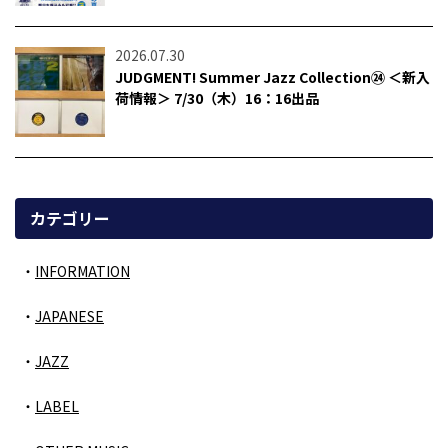
2026.07.30
JUDGMENT! Summer Jazz Collection㉔ ＜新入
荷情報＞ 7/30（木）16：16出品
カテゴリー
INFORMATION
JAPANESE
JAZZ
LABEL