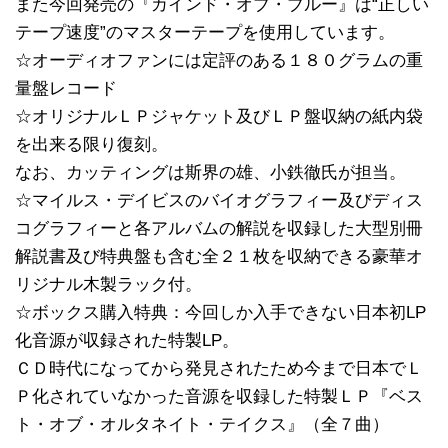
また今回発売の『カインド・オブ・ブルー』は“正しい
テープ速度”のマスターテープを使用しています。
☆オーディオファンには定評のある１８０グラムの重
量盤レコード
☆オリジナルＬＰジャケット及びＬＰ盤収納の紙内袋
を出来る限り復刻。
なお、カッティングは斯界の雄、小鉄徹氏が担当。
☆マイルス・デイビスのバイオグラフィー及びディス
コグラフィーと各アルバムの解説を収録した大型別冊
解説書及び特典盤も含む全２１枚を収納できる豪華オ
リジナル木製ラック付。
☆ボックス購入特典：今回しか入手できない日本初LP
化音源が収録された特製LP。
ＣＤ時代になってから発見されたため今まで日本でＬ
Ｐ化されていなかった音源を収録した特製ＬＰ『ベス
ト・オブ・オルタネイト・テイクス』（全７曲）