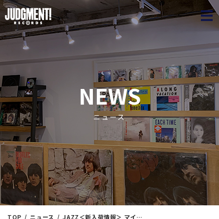
JUDGME
NEWS
ニュース
TOP
ニュース
JAZZ＜新入荷情報＞ マイルス・デイビス・アナログ・コレクション 21枚組BOX マイルス・デイビスのロゴ付き特製木箱入り！！