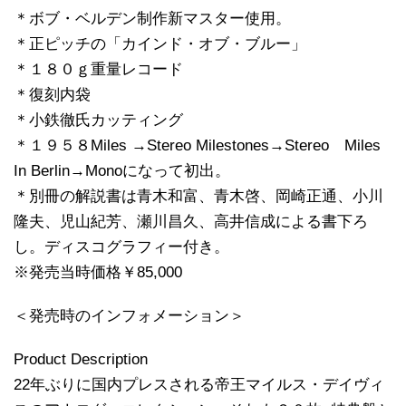
＊ボブ・ベルデン制作新マスター使用。
＊正ピッチの「カインド・オブ・ブルー」
＊１８０ｇ重量レコード
＊復刻内袋
＊小鉄徹氏カッティング
＊１９５８Miles →Stereo Milestones→Stereo Miles
In Berlin→Monoになって初出。
＊別冊の解説書は青木和富、青木啓、岡崎正通、小川
隆夫、児山紀芳、瀬川昌久、高井信成による書下ろ
し。ディスコグラフィー付き。
※発売当時価格￥85,000
＜発売時のインフォメーション＞
Product Description
22年ぶりに国内プレスされる帝王マイルス・デイヴィ