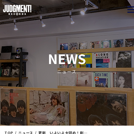
JUDGME
NEWS
ニュース
TOP
ニュース
更新 いよいよ大詰め！創立1周年記念 第9回「JAZZ廃盤マラソン放出」 本日6/10（土）11：00出品！！※リスト付