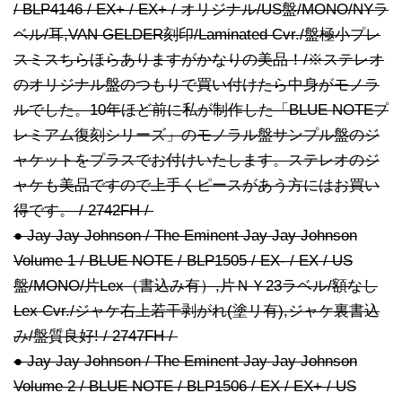
/ BLP4146 / EX+ / EX+ / オリジナル/US盤/MONO/NYラ
ベル/耳,VAN GELDER刻印/Laminated Cvr./盤極小プレ
スミスちらほらありますがかなりの美品！/※ステレオ
のオリジナル盤のつもりで買い付けたら中身がモノラ
ルでした。10年ほど前に私が制作した「BLUE NOTEプ
レミアム復刻シリーズ」のモノラル盤サンプル盤のジ
ャケットをプラスでお付けいたします。ステレオのジ
ャケも美品ですので上手くピースがあう方にはお買い
得です。 / 2742FH /
● Jay Jay Johnson / The Eminent Jay Jay Johnson
Volume 1 / BLUE NOTE / BLP1505 / EX- / EX / US
盤/MONO/片Lex（書込み有）,片ＮＹ23ラベル/額なし
Lex Cvr./ジャケ右上若干剥がれ(塗リ有),ジャケ裏書込
み/盤質良好! / 2747FH /
● Jay Jay Johnson / The Eminent Jay Jay Johnson
Volume 2 / BLUE NOTE / BLP1506 / EX / EX+ / US