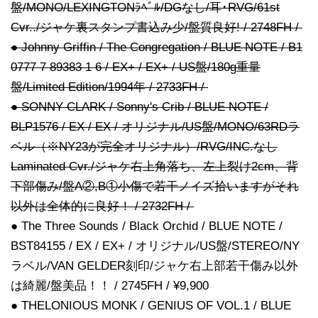
盤/MONO/LEXINGTONﾗﾍﾞﾙ/DGなし/耳･RVG/61st
Cvr../ジャケ裏スタンプ書込み少/盤質良好! / 2748FH /
● Johnny Griffin / The Congregation / BLUE NOTE / B1
0777 7 89383 1 6 / EX+ / EX+ / US盤/180g重量
盤/Limited Edition/1994年 / 2733FH /
● SONNY CLARK / Sonny's Crib / BLUE NOTE /
BLP1576 / EX / EX / オリジナル/US盤/MONO/63RDラ
ベル（※NY23が完全オリジナル）/RVG/INC.なし
Laminated Cvr./ジャケ右上角落ち、左上裂け2cm、背
下部傷み/盤A②,B①小傷で若干ノイズ拾いますがそれ
以外は全体的に良好！ / 2732FH /
● The Three Sounds / Black Orchid / BLUE NOTE /
BST84155 / EX / EX+ / オリジナル/US盤/STEREO/NY
ラベル/VAN GELDER刻印/ジャケ右上部若干傷み以外
は綺麗/盤美品！！ / 2745FH / ¥9,900
● THELONIOUS MONK / GENIUS OF VOL.1 / BLUE