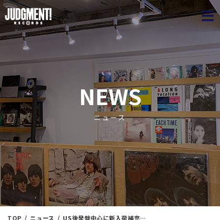
JUDGME
NEWS
ニュース
TOP
ニュース
US後発盤中心に新入荷補充！ JAZZ＜新入荷情報＞ 本日（7/4）11：30出品 ！！ ※通販リスト付