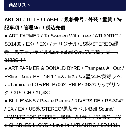
商品リスト
ARTIST / TITLE / LABEL / 規格番号 / 外装 / 盤質 / 特
記事項 / 管理No. / 税込売価
● ART FARMER / To Sweden With Love / ATLANTIC /
SD1430 / EX+ / EX+ / オリジナル/US盤/STEREO/緑
青・黒ファンラベル/Laminated Cvr./CUT/盤美品！ /
3133GH /
● ART FARMER & DONALD BYRD / Trumpets All Out /
PRESTIGE / PRT7344 / EX / EX / US盤/2LP/黄緑ラベ
ル/Laminated GF/PRLP7062, PRLP7092のカップリン
グ / 3151GH / ¥1,480
● BILL EVANS / Peace Pieces / RIVERSIDE / RS-3042
/ EX / EX / US盤/STEREO/黒茶ラベル/Bell Sound/
「WALTZ FOR DEBBIE」収録！/良音！ / 3146GH / ¥
● CHARLES LLOYD / Love-In / ATLANTIC / SD1481 /