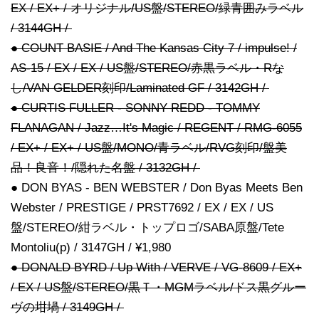
EX / EX+ / オリジナル/US盤/STEREO/緑青囲みラベル
/ 3144GH /
● COUNT BASIE / And The Kansas City 7 / impulse! /
AS-15 / EX / EX / US盤/STEREO/赤黒ラベル・Rな
し/VAN GELDER刻印/Laminated GF / 3142GH /
● CURTIS FULLER - SONNY REDD - TOMMY
FLANAGAN / Jazz…It's Magic / REGENT / RMG-6055
/ EX+ / EX+ / US盤/MONO/青ラベル/RVG刻印/盤美
品！良音！/隠れた名盤 / 3132GH /
● DON BYAS - BEN WEBSTER / Don Byas Meets Ben
Webster / PRESTIGE / PRST7692 / EX / EX / US
盤/STEREO/紺ラベル・トップロゴ/SABA原盤/Tete
Montoliu(p) / 3147GH / ¥1,980
● DONALD BYRD / Up With / VERVE / VG-8609 / EX+
/ EX / US盤/STEREO/黒Ｔ・MGMラベル/ドス黒グルー
ヴの坩堝 / 3149GH /