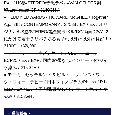
EX+ / US盤/STEREO/赤黒ラベル/VAN GELDER刻
印/Laminated GF / 3140GH /
● TEDDY EDWARDS - HOWARD McGHEE / Together
Again!!!! / CONTEMPORARY / S7588 / EX / EX / オリ
ジナル/US盤/STEREO/黒金艶ラベル/DG/両面D2/A1-2
にかけて若干チリパチあるもそれ以外は以外は良好！ /
3130GH / ¥6,980
● チャーリー・ラウズ / ヤー！ / CBS・ソニー /
ECPZ5 / EX / EX+ / 国内盤/帯なし/インサート付/ジャ
ケ染み / 3150GH /
● モニカ・セッテルンド & ビル・エヴァンス / ワル
ツ・フォー・デビー / 日本フォノグラム/Philips / RJ-
5119 / EX / EX+ / 国内盤/帯なし/インサート付/ジャケ
染み / 3152GH /
＜通信販売
＞