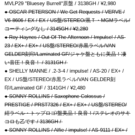
MVLP29 "Bluesey Burrell"原盤 / 3138GH / ¥2,980
● OSCAR PETERSON / We Get Requests / VERVE /
V6-8606 / EX / EX / US盤/STEREO/黒Ｔ・MGMラベル/
コーティングなし / 3145GH / ¥2,280
● Roy Haynes / Out Of The Afternoon / Impulse! / AS-
23 / EX+ / EX+ / US盤/STEREO/赤黒ラベル/VAN
GELDER刻印/Laminated GF/ジャケ盤ともに美品！凄
い音圧！良音！ / 3131GH /
● SHELLY MANNE / .2-3-4 / impulse! / AS-20 / EX+ /
EX / US盤/STEREO/赤黒ラベル/VAN GELDER刻
印/Laminated GF / 3141GH / ¥2,480
● SONNY ROLLINS / Saxophone Colossus /
PRESTIGE / PRST7326 / EX+ / EX+ / US盤/STEREO/
紺ラベル・トップロゴ/盤美品！良音！/ステレオのサキ
コロも乙です / 3136GH /
● SONNY ROLLINS / Alfie / impulse! / AS-9111 / EX+ /