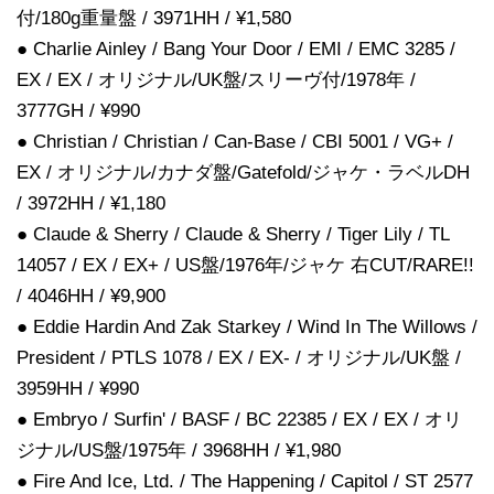
付/180g重量盤 / 3971HH / ¥1,580
● Charlie Ainley / Bang Your Door / EMI / EMC 3285 /
EX / EX / オリジナル/UK盤/スリーヴ付/1978年 /
3777GH / ¥990
● Christian / Christian / Can-Base / CBI 5001 / VG+ /
EX / オリジナル/カナダ盤/Gatefold/ジャケ・ラベルDH
/ 3972HH / ¥1,180
● Claude & Sherry / Claude & Sherry / Tiger Lily / TL
14057 / EX / EX+ / US盤/1976年/ジャケ 右CUT/RARE!!
/ 4046HH / ¥9,900
● Eddie Hardin And Zak Starkey / Wind In The Willows /
President / PTLS 1078 / EX / EX- / オリジナル/UK盤 /
3959HH / ¥990
● Embryo / Surfin' / BASF / BC 22385 / EX / EX / オリ
ジナル/US盤/1975年 / 3968HH / ¥1,980
● Fire And Ice, Ltd. / The Happening / Capitol / ST 2577