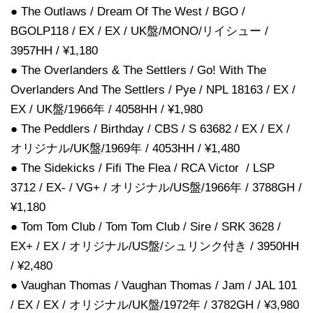
● The Outlaws / Dream Of The West / BGO /
BGOLP118 / EX / EX / UK盤/MONO/リイシュー /
3957HH / ¥1,180
● The Overlanders & The Settlers / Go! With The
Overlanders And The Settlers / Pye / NPL 18163 / EX /
EX / UK盤/1966年 / 4058HH / ¥1,980
● The Peddlers / Birthday / CBS / S 63682 / EX / EX /
オリジナル/UK盤/1969年 / 4053HH / ¥1,480
● The Sidekicks / Fifi The Flea / RCA Victor / LSP
3712 / EX- / VG+ / オリジナル/US盤/1966年 / 3788GH /
¥1,180
● Tom Tom Club / Tom Tom Club / Sire / SRK 3628 /
EX+ / EX / オリジナル/US盤/シュリンク付き / 3950HH
/ ¥2,480
● Vaughan Thomas / Vaughan Thomas / Jam / JAL 101
/ EX / EX / オリジナル/UK盤/1972年 / 3782GH / ¥3,980