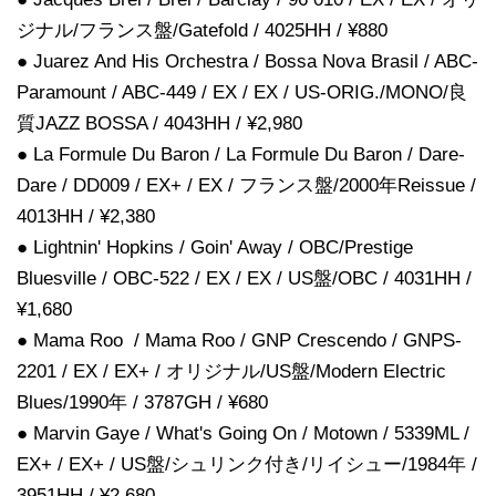
ジナル/フランス盤/Gatefold / 4025HH / ¥880
● Juarez And His Orchestra / Bossa Nova Brasil / ABC-
Paramount / ABC-449 / EX / EX / US-ORIG./MONO/良
質JAZZ BOSSA / 4043HH / ¥2,980
● La Formule Du Baron / La Formule Du Baron / Dare-
Dare / DD009 / EX+ / EX / フランス盤/2000年Reissue /
4013HH / ¥2,380
● Lightnin' Hopkins / Goin' Away / OBC/Prestige
Bluesville / OBC-522 / EX / EX / US盤/OBC / 4031HH /
¥1,680
● Mama Roo / Mama Roo / GNP Crescendo / GNPS-
2201 / EX / EX+ / オリジナル/US盤/Modern Electric
Blues/1990年 / 3787GH / ¥680
● Marvin Gaye / What's Going On / Motown / 5339ML /
EX+ / EX+ / US盤/シュリンク付き/リイシュー/1984年 /
3951HH / ¥2,680