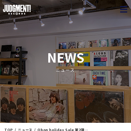
JUDGME
NEWS
ニュース
TOP
ニュース
Obon holiday Sale 第2弾「ROCK/POPS/J-POP/etc.新着盤放出」※通販リスト付