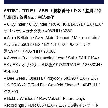
ARTIST / TITLE / LABEL / 規格番号 / 外装 / 盤質 / 特
記事項 / 管理No. / 税込売価
● 6 Cylinder / 6 Cylinder / RCA / KKL1-0371 / EX / EX /
オリジナル/カナダ盤 / 4062HH / ¥660
● Alain Bellaïche Avec Alain Renaud / Metropolitain /
Asylum / 53012 / EX / EX / オリジナル/フランス
盤/1974年 / 4057HH / ¥3,380
● Avenue O / Understanding Love / Sail / SAIL 0104 /
EX / EX / オリジナル/US盤/1978年/RARE!! / 3783GH /
¥14,800
● Bee Gees / Odessa / Polydor / 583.98 / EX+ / EX /
UK-ORIG./2LP/Red Felt Gatefold Sleeve!! / 4047HH /
¥13,800
● Bobby Whitlock / Raw Velvet / Future Days
Recordings / FDR 606 / EX+ / EX / US盤/インサート