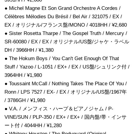
● Michel Magne Et Son Grand Orchestre A Cordes /
Célèbres Mélodies Du Brésil / Bel Air / 321075 / EX /
EX / オリジナル/フランス盤/MONO / 4018HH / ¥2,680
● Sister Rosetta Tharpe / The Gospel Truth / Mercury /
SR-60080 / EX / EX / オリジナル/US盤/ジャケ・ラベル
DH / 3966HH / ¥1,380
● The Hokum Boys / You Can't Get Enough Of That
Stuff / Yazoo / L-1051 / EX+ / EX / US盤/シュリンク付 /
3964HH / ¥1,980
● Toussaint McCall / Nothing Takes The Place Of You /
Ronn / LPS 7527 / EX- / EX / オリジナル/US盤/1967年
/ 3786GH / ¥1,980
● V.A. / メンフィス・ハープ＆ピアノジャム / P-
VINE/SUN / PLP-350 / EX+ / EX+ / 国内盤/帯・インサ
ート付 / 4044HH / ¥1,280
● Whitney Houston / The Bodyguard (Original