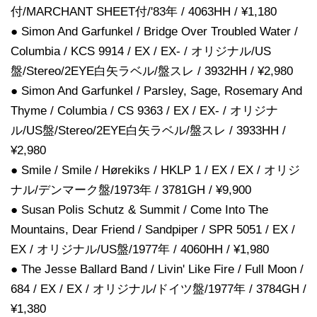
付/MARCHANT SHEET付/'83年 / 4063HH / ¥1,180
● Simon And Garfunkel / Bridge Over Troubled Water /
Columbia / KCS 9914 / EX / EX- / オリジナル/US
盤/Stereo/2EYE白矢ラベル/盤スレ / 3932HH / ¥2,980
● Simon And Garfunkel / Parsley, Sage, Rosemary And
Thyme / Columbia / CS 9363 / EX / EX- / オリジナ
ル/US盤/Stereo/2EYE白矢ラベル/盤スレ / 3933HH /
¥2,980
● Smile / Smile / Hørekiks / HKLP 1 / EX / EX / オリジ
ナル/デンマーク盤/1973年 / 3781GH / ¥9,900
● Susan Polis Schutz & Summit / Come Into The
Mountains, Dear Friend / Sandpiper / SPR 5051 / EX /
EX / オリジナル/US盤/1977年 / 4060HH / ¥1,980
● The Jesse Ballard Band / Livin' Like Fire / Full Moon /
684 / EX / EX / オリジナル/ドイツ盤/1977年 / 3784GH /
¥1,380