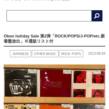
Obon holiday Sale 第2弾「ROCK/POPS/J-POP/etc.新
着盤放出」※通販リスト付
2023.08.09
JAPANESE
OTHER MUSIC
ROCK･POPS