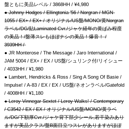
盤ともに美品レベル / 3868HH / ¥4,980
● Johnny Hodges / Ellingtonia '56 / Norgran / MGN-
1055 / EX+ / EX+ / オリジナル/US盤/MONO/黄Norgran
ラベル/DG/貼Laminated Cvr./ジャケ経年の黄ばみ程度
の美品！/盤薄スレもほぼナシの美品！爆音！ /
3939HH /
● JR Monterose / The Message / Jaro International /
JAM 5004 / EX+ / EX / US盤/シュリンク付/リイシュー
/ 4033HH / ¥1,980
● Lambert, Hendricks & Ross / Sing A Song Of Basie /
Impulse! / A-83 / EX / EX / US盤/ネオンラベル/Gatefold
/ 4008HH / ¥1,180
● Leroy Vinnegar Sextet / Leroy Walks! / Contemporary
/ C3542 / EX / EX / オリジナル/US盤/MONO/黄ラベ
ル/DG/下額厚Cvr./ジャケ背下部少シール,若干染みあり
ますが美品クラス/盤B面目立つスレがありますがほぼ