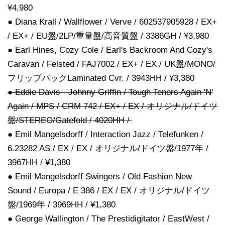
¥4,980
● Diana Krall / Wallflower / Verve / 602537905928 / EX+
/ EX+ / EU盤/2LP/重量盤/高音質盤 / 3386GH / ¥3,980
● Earl Hines, Cozy Cole / Earl's Backroom And Cozy's
Caravan / Felsted / FAJ7002 / EX+ / EX / UK盤/MONO/
フリップバックLaminated Cvr. / 3943HH / ¥3,380
● Eddie Davis - Johnny Griffin / Tough Tenors Again 'N'
Again / MPS / CRM 742 / EX+ / EX / オリジナル/ドイツ
盤/STEREO/Gatefold / 4020HH /
● Emil Mangelsdorff / Interaction Jazz / Telefunken /
6.23282 AS / EX / EX / オリジナル/ドイツ盤/1977年 /
3967HH / ¥1,380
● Emil Mangelsdorff Swingers / Old Fashion New
Sound / Europa / E 386 / EX / EX / オリジナル/ドイツ
盤/1969年 / 3969HH / ¥1,380
● George Wallington / The Prestidigitator / EastWest /