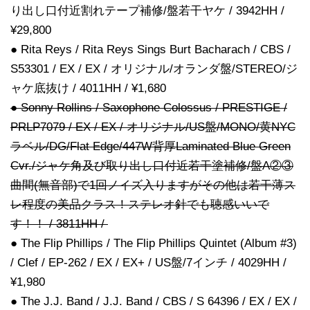
り出し口付近割れテープ補修/盤若干ヤケ / 3942HH /
¥29,800
● Rita Reys / Rita Reys Sings Burt Bacharach / CBS /
S53301 / EX / EX / オリジナル/オランダ盤/STEREO/ジ
ャケ底抜け / 4011HH / ¥1,680
● Sonny Rollins / Saxophone Colossus / PRESTIGE /
PRLP7079 / EX / EX / オリジナル/US盤/MONO/黄NYC
ラベル/DG/Flat Edge/447W背厚Laminated Blue Green
Cvr./ジャケ角及び取り出し口付近若干塗補修/盤A②③
曲間(無音部)で1回ノイズ入りますがその他は若干薄ス
レ程度の美品クラス！ステレオ針でも聴感いいで
す！！ / 3811HH /
● The Flip Phillips / The Flip Phillips Quintet (Album #3)
/ Clef / EP-262 / EX / EX+ / US盤/7インチ / 4029HH /
¥1,980
● The J.J. Band / J.J. Band / CBS / S 64396 / EX / EX /