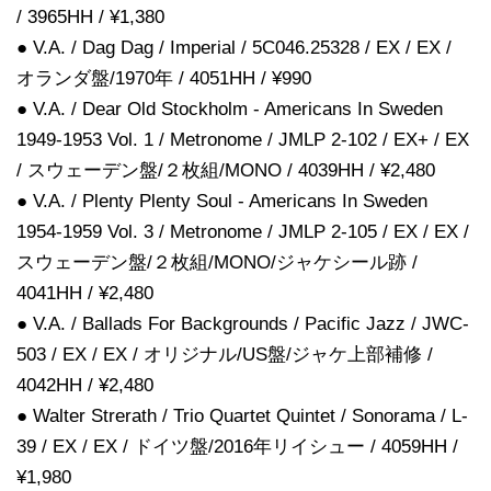
/ 3965HH / ¥1,380
● V.A. / Dag Dag / Imperial / 5C046.25328 / EX / EX /
オランダ盤/1970年 / 4051HH / ¥990
● V.A. / Dear Old Stockholm - Americans In Sweden
1949-1953 Vol. 1 / Metronome / JMLP 2-102 / EX+ / EX
/ スウェーデン盤/２枚組/MONO / 4039HH / ¥2,480
● V.A. / Plenty Plenty Soul - Americans In Sweden
1954-1959 Vol. 3 / Metronome / JMLP 2-105 / EX / EX /
スウェーデン盤/２枚組/MONO/ジャケシール跡 /
4041HH / ¥2,480
● V.A. / Ballads For Backgrounds / Pacific Jazz / JWC-
503 / EX / EX / オリジナル/US盤/ジャケ上部補修 /
4042HH / ¥2,480
● Walter Strerath / Trio Quartet Quintet / Sonorama / L-
39 / EX / EX / ドイツ盤/2016年リイシュー / 4059HH /
¥1,980