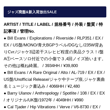
ジャズ廃盤&新入荷放出SALE
ARTIST / TITLE / LABEL / 規格番号 / 外装 / 盤質 / 特
記事項 / 管理No.
● Bill Evans / Explorations / Riverside / RLP351 / EX /
EX / US盤/MONO/青大BGPラベル/DGなし/235W背あ
りCvr./ジャケ3辺若干スレヒビ程度の美品クラス！/盤
A①ベースソロ付近での小傷で３,4回ノイズ拾います。
その他は概ね綺麗。 / 3934HH / ¥39,800
● Bill Evans / A Rare Original / Alto / AL-719 / EX / EX /
US盤/Unofficial Release/ジャケ中テープ痕,ジャケ裏曲
名ミュージック書込み / 4066HH / ¥2,480
● Barry Ulanov / Anthropology / Spotlite / 108 / EX / EX
/ オリジナル/UK盤/1972年 / 4049HH / ¥990
● Cal Tjader / Hip Vibrations / Verve / V6-8730 / EX /