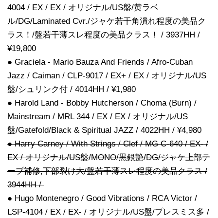
4004 / EX / EX / オリジナル/US盤/黄ラベ
ル/DG/Laminated Cvr./ジャケ若干角潰れ程度の美品ク
ラス！/盤若干薄スレ程度の美品クラス！ / 3937HH /
¥19,800
● Graciela - Mario Bauza And Friends / Afro-Cuban
Jazz / Caiman / CLP-9017 / EX+ / EX / オリジナル/US
盤/シュリンク付 / 4014HH / ¥1,980
● Harold Land - Bobby Hutcherson / Choma (Burn) /
Mainstream / MRL 344 / EX / EX / オリジナル/US
盤/Gatefold/Black & Spiritual JAZZ / 4022HH / ¥4,980
● Harry Carney / With Strings / Clef / MG C-640 / EX- /
EX / オリジナル/US盤/MONO/黒銀艶/DG/ジャケ上部テ
ープ補修,下部裂け大/盤若干薄スレ程度の美品クラス /
3944HH /
● Hugo Montenegro / Good Vibrations / RCA Victor /
LSP-4104 / EX / EX- / オリジナル/US盤/プレスミス多 /