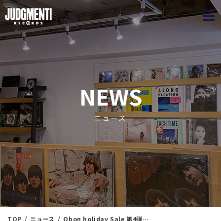
JUDGME
NEWS
ニュース
TOP
ニュース
Obon holiday Sale 第4弾「ジャズ廃盤&新入荷放出SALE」※リスト付