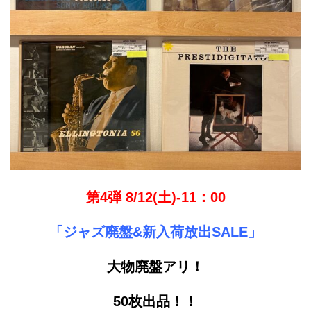
第4弾 8/12(土)-11：00
「ジャズ廃盤&新入荷放出SALE」
大物廃盤アリ！
50枚出品！！