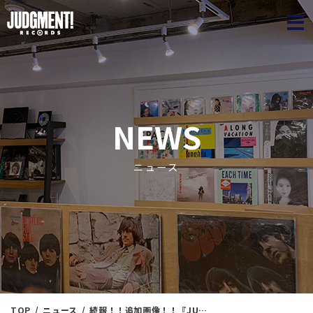
JUDGME
NEWS
ニュース
TOP
ニュース
続報！！追加画像！！『JUDGMENT! RECORDS 1st anniversary ジャズ廃盤マラソン放出』好評開催中！！