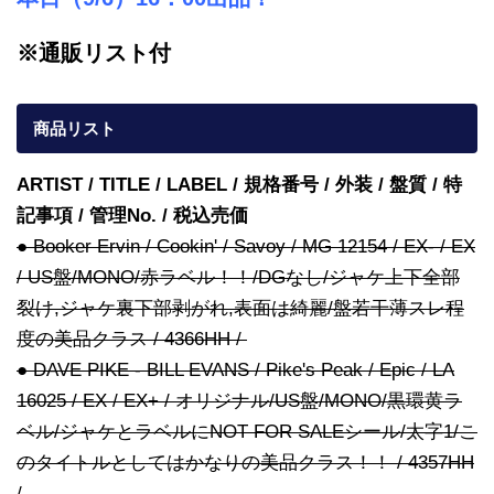
※通販リスト付
商品リスト
ARTIST / TITLE / LABEL / 規格番号 / 外装 / 盤質 / 特
記事項 / 管理No. / 税込売価
● Booker Ervin / Cookin' / Savoy / MG 12154 / EX- / EX
/ US盤/MONO/赤ラベル！！/DGなし/ジャケ上下全部
裂け,ジャケ裏下部剥がれ,表面は綺麗/盤若干薄スレ程
度の美品クラス / 4366HH /
● DAVE PIKE - BILL EVANS / Pike's Peak / Epic / LA
16025 / EX / EX+ / オリジナル/US盤/MONO/黒環黄ラ
ベル/ジャケとラベルにNOT FOR SALEシール/太字1/こ
のタイトルとしてはかなりの美品クラス！！ / 4357HH
/