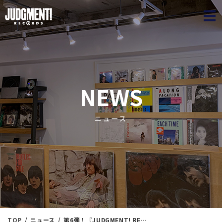
JUDGME
NEWS
ニュース
TOP
ニュース
第6弾！『JUDGMENT! RECORDS 1st anniversary ジャズ廃盤マラソン放出』本日（9/6）16：00出品！※通販リスト付