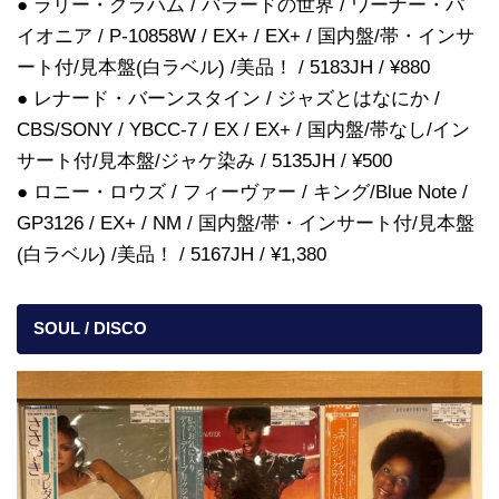
● ラリー・グラハム / バラードの世界 / ワーナー・パ
イオニア / P-10858W / EX+ / EX+ / 国内盤/帯・インサ
ート付/見本盤(白ラベル) /美品！ / 5183JH / ¥880
● レナード・バーンスタイン / ジャズとはなにか /
CBS/SONY / YBCC-7 / EX / EX+ / 国内盤/帯なし/イン
サート付/見本盤/ジャケ染み / 5135JH / ¥500
● ロニー・ロウズ / フィーヴァー / キング/Blue Note /
GP3126 / EX+ / NM / 国内盤/帯・インサート付/見本盤
(白ラベル) /美品！ / 5167JH / ¥1,380
SOUL / DISCO