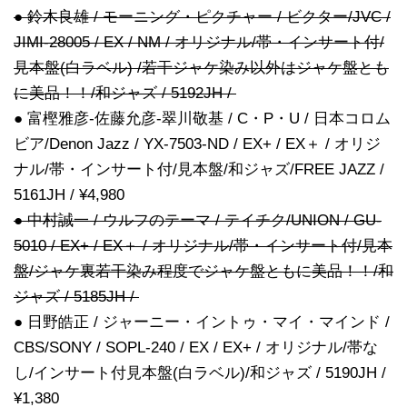
● 鈴木良雄 / モーニング・ピクチャー / ビクター/JVC /
JIMI-28005 / EX / NM / オリジナル/帯・インサート付/
見本盤(白ラベル) /若干ジャケ染み以外はジャケ盤とも
に美品！！/和ジャズ / 5192JH /
● 富樫雅彦-佐藤允彦-翠川敬基 / C・P・U / 日本コロム
ビア/Denon Jazz / YX-7503-ND / EX+ / EX＋ / オリジ
ナル/帯・インサート付/見本盤/和ジャズ/FREE JAZZ /
5161JH / ¥4,980
● 中村誠一 / ウルフのテーマ / テイチク/UNION / GU-
5010 / EX+ / EX＋ / オリジナル/帯・インサート付/見本
盤/ジャケ裏若干染み程度でジャケ盤ともに美品！！/和
ジャズ / 5185JH /
● 日野皓正 / ジャーニー・イントゥ・マイ・マインド /
CBS/SONY / SOPL-240 / EX / EX+ / オリジナル/帯な
し/インサート付見本盤(白ラベル)/和ジャズ / 5190JH /
¥1,380