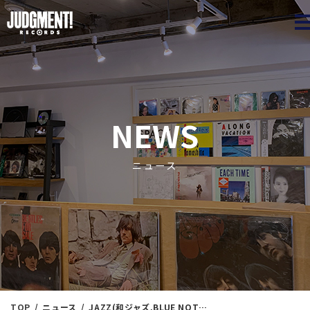
JUDGME
NEWS
ニュース
TOP
ニュース
JAZZ(和ジャズ,BLUE NOTE多め)/SOUL＜新入荷情報＞ 10/30（月）19：15出品 ※通販リスト付