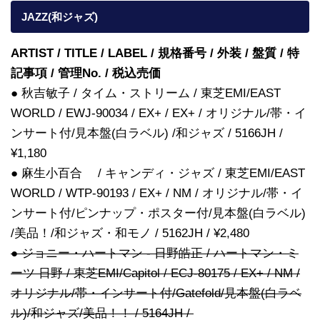
JAZZ(和ジャズ)
ARTIST / TITLE / LABEL / 規格番号 / 外装 / 盤質 / 特
記事項 / 管理No. / 税込売価
● 秋吉敏子 / タイム・ストリーム / 東芝EMI/EAST
WORLD / EWJ-90034 / EX+ / EX+ / オリジナル/帯・イ
ンサート付/見本盤(白ラベル) /和ジャズ / 5166JH /
¥1,180
● 麻生小百合 / キャンディ・ジャズ / 東芝EMI/EAST
WORLD / WTP-90193 / EX+ / NM / オリジナル/帯・イ
ンサート付/ピンナップ・ポスター付/見本盤(白ラベル)
/美品！/和ジャズ・和モノ / 5162JH / ¥2,480
● ジョニー・ハートマン - 日野皓正 / ハートマン・ミ
ーツ 日野 / 東芝EMI/Capitol / ECJ-80175 / EX+ / NM /
オリジナル/帯・インサート付/Gatefold/見本盤(白ラベ
ル)/和ジャズ/美品！！ / 5164JH /