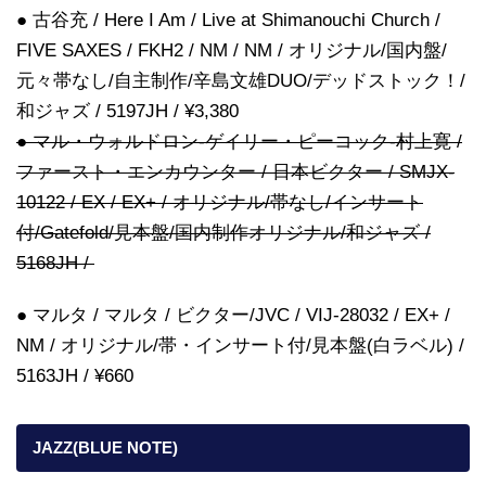
● 古谷充 / Here I Am / Live at Shimanouchi Church /
FIVE SAXES / FKH2 / NM / NM / オリジナル/国内盤/
元々帯なし/自主制作/辛島文雄DUO/デッドストック！/
和ジャズ / 5197JH / ¥3,380
● マル・ウォルドロン-ゲイリー・ピーコック-村上寛 /
ファースト・エンカウンター / 日本ビクター / SMJX-
10122 / EX / EX+ / オリジナル/帯なし/インサート
付/Gatefold/見本盤/国内制作オリジナル/和ジャズ /
5168JH /
● マルタ / マルタ / ビクター/JVC / VIJ-28032 / EX+ /
NM / オリジナル/帯・インサート付/見本盤(白ラベル) /
5163JH / ¥660
JAZZ(BLUE NOTE)