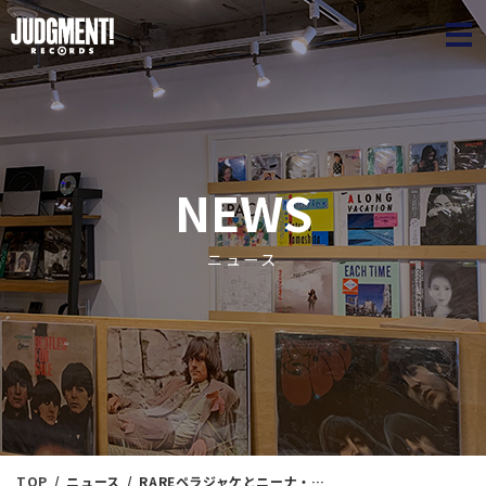
JUDGME
NEWS
ニュース
TOP
ニュース
RAREペラジャケとニーナ・シモン有！ JAZZ＜新入荷情報＞ 11/3（金）20：10出品 ※通販リスト付