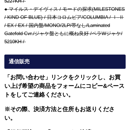
5227KH /
● マイルス・デイヴィス / モードの探求(MILESTONES
/ KIND OF BLUE) / 日本コロムビア/COLUMBIA / Ⅰ-Ⅱ
/ EX / EX / 国内盤/MONO/2LP/帯なし/Laminated
Gatefold Cvr./ジャケ盤ともに概ね良好 /ペラWジャケ/
5210KH /
通信販売
「お問い合わせ」リンクをクリックし、
お買
い上げ希望の商品をフォームにコピー&ペース
トをしてご連絡ください。
※その際、決済方法と住所もお送りくださ
い。