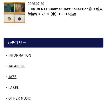
2026.07.30
JUDGMENT! Summer Jazz Collection㉔ ＜新入
荷情報＞ 7/30（木）16：16出品
カテゴリー
INFORMATION
JAPANESE
JAZZ
LABEL
OTHER MUSIC