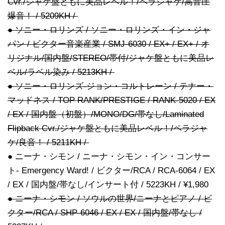
Cvr./ジャケ盤ともに美品レベル！/ペラジャケ/高音圧
爆音！ / 5209KH /
● ソニー・ロリンズ / ソニー・ロリンズ・イン・ジャ
パン / ビクター音楽産業 / SMJ-6030 / EX+ / EX+ / オ
リジナル/国内盤/STEREO/帯付/ジャケ盤ともに美品レ
ベル/ラベル染み / 5213KH /
● ソニー・ロリンズ-ジョン・コルトレーン / テナー・
マッドネス / TOP RANK/PRESTIGE / RANK-5020 / EX
/ EX / 国内盤（初盤）/MONO/DG/帯なし/Laminated
Flipback Cvr./ジャケ盤ともに美品レベル！/ペラジャ
ケ/良音！ / 5211KH /
● ニーナ・シモン / ニーナ・シモン・イン・コンサー
ト- Emergency Ward! / ビクター/RCA / RCA-6064 / EX
/ EX / 国内盤/帯なし/インサート付 / 5223KH / ¥1,980
● ニーナ・シモン / ソウルの世界/ニーナとピアノ / ビ
クター/RCA / SHP-6046 / EX / EX / 国内盤/帯なし /