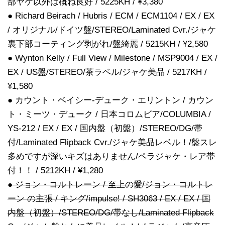
部ヤケ以外は概ね良好 / 5225KH / ¥3,380
● Richard Beirach / Hubris / ECM / ECM1104 / EX / EX
/ オリジナル/ドイツ盤/STEREO/Laminated Cvr./ジャケ
裏下部コーティング剥がれ/盤綺麗 / 5215KH / ¥2,580
● Wynton Kelly / Full View / Milestone / MSP9004 / EX /
EX / US盤/STEREO/茶ラベル/ジャケ美品 / 5217KH /
¥1,580
● カウント・ベイシー-デューク・エリントン / カウン
ト・ミーツ・デューク / 日本コロムビア/COLUMBIA /
YS-212 / EX / EX / 国内盤（初盤）/STEREO/DG/帯
付/Laminated Flipback Cvr./ジャケ美品レベル！/盤スレ
多めですが深いキズはありません/ペラジャケ・レア帯
付！！ / 5212KH / ¥1,280
● ジョン・コルトレーン / 至上の愛/ジョン・コルトレ
ーン の主張 / キング/impulse! / SH3063 / EX / EX / 国
内盤（初盤）/STEREO/DG/帯なし/Laminated Flipback