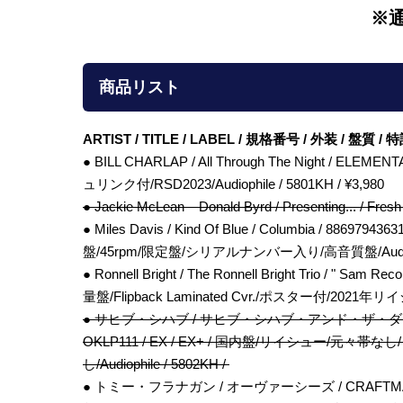
※
商品リスト
ARTIST / TITLE / LABEL / 規格番号 / 外装 / 盤質 
● BILL CHARLAP / All Through The Night / ELEME
ュリンク付/RSD2023/Audiophile / 5801KH / ¥3,980
● Jackie McLean – Donald Byrd / Presenting... / F
● Miles Davis / Kind Of Blue / Columbia / 886
盤/45rpm/限定盤/シリアルナンバー入り/高音質盤/Audiophile
● Ronnell Bright / The Ronnell Bright Trio / " Sa
量盤/Flipback Laminated Cvr./ポスター付/2021年リイシ
● サヒブ・シハブ / サヒブ・シハブ・アンド・ザ・ダニ
OKLP111 / EX / EX+ / 国内盤/リイシュー/
し/Audiophile / 5802KH /
● トミー・フラナガン / オーヴァーシーズ / CRAFTMAN 