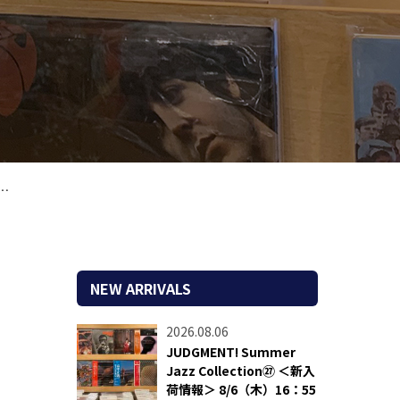
NEW ARRIVALS
2026.08.06
JUDGMENT! Summer
Jazz Collection㉗ ＜新入
荷情報＞ 8/6（木）16：55