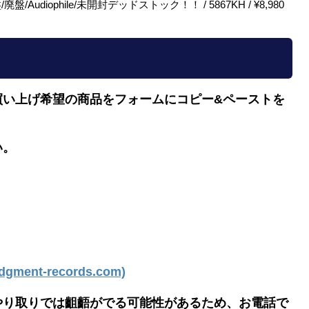
盤/廃盤/Audiophile/未開封デッドストック！！ / 5867KH / ¥8,980
買い上げ希望の商品をフォームにコピー&ペーストを
い。
ment-records.com)
やり取りでは齟齬がでる可能性があるため、お電話で