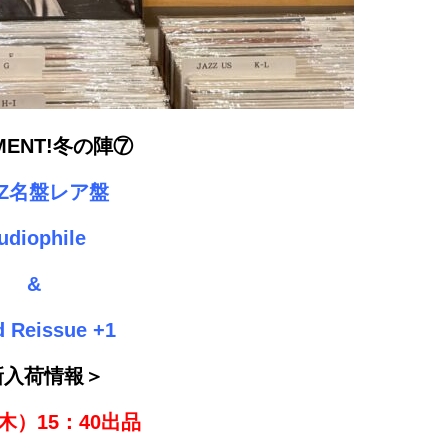
MENT!冬の陣⑦
ZZ名盤レア盤
udiophile
&
 Reissue +1
新入荷情報＞
（木）15：40出品