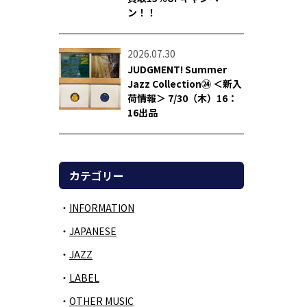
ン！！
2026.07.30
JUDGMENT! Summer
Jazz Collection㉔ ＜新入
荷情報＞ 7/30（木）16：
16出品
カテゴリー
INFORMATION
JAPANESE
JAZZ
LABEL
OTHER MUSIC