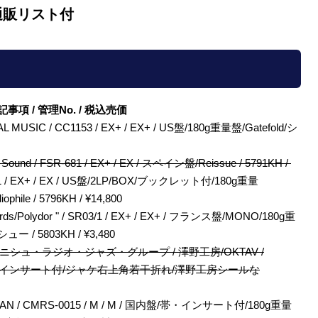
通販リスト付
/ 特記事項 / 管理No. / 税込売価
NTAL MUSIC / CC1153 / EX+ / EX+ / US盤/180g重量盤/Gatefold/シ
resh Sound / FSR-681 / EX+ / EX / スペイン盤/Reissue / 5791KH /
97943631 / EX+ / EX / US盤/2LP/BOX/ブックレット付/180g重量
 / 5796KH / ¥14,800
m Records/Polydor " / SR03/1 / EX+ / EX+ / フランス盤/MONO/180g重
ュー / 5803KH / ¥3,480
シュ・ラジオ・ジャズ・グループ / 澤野工房/OKTAV /
元々帯なし/インサート付/ジャケ右上角若干折れ/澤野工房シールな
/ CMRS-0015 / M / M / 国内盤/帯・インサート付/180g重量