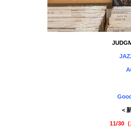
JUDG
JA
A
Good
＜
11/30