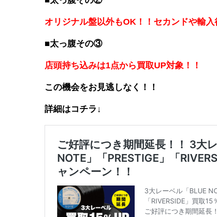
■太っ腹その②
オリジナル盤以外もOK！！セカンドや輸入
■太っ腹その③
店頭持ち込みは1点から買取UP対象！！
この機会をお見逃しなく！！
詳細はコチラ↓