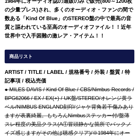
1984年にオーディオ誌の通販のみで販売(800～1200枚
の少量プレス)され、多くのオーディオ・ファンの間で
数ある「Kind Of Blue」のSTEREO盤の中で最高の音
質と謳われている至高のオーディオファイル！！近年
世界中で入手困難の激レア・アイテム！！
商品リスト
ARTIST / TITLE / LABEL / 規格番号 / 外装 / 盤質 / 特
記事項 / 税込売価
● MILES DAVIS / Kind Of Blue / CBS/Nimbus Records /
BPG62066 / EX / EX(+) / UK盤/STEREO/オレンジ黄ラ
ベル/NIMBUS ENGLAND刻印/ジャケ背角若干傷みあり
ますが表裏綺麗。もちろんNimbusステッカー付/盤薄
スレ程度の美品クラス(A①冒頭静かな箇所でバックノ
イズ感じますがその他は聴感クリア)/※1984年にオー