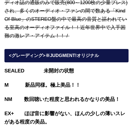
ディオ誌の通販のみで販売(800～1200枚の少量プレス)
され、多くのオーディオ・ファンの間で数ある「Kind
Of Blue」のSTEREO盤の中で最高の音質と謳われてい
る至高のオーディオファイル！！近年世界中で入手困
難の激レア・アイテム！！ /
<グレーディング>※JUDGMENT!オリジナル
SEALED 未開封の状態
M 新品同様。極上美品！！
NM 数回聴いた程度と思われるかなりの美品！
EX+ ほぼ音に影響がない、ほんの少しの薄いスレ
がある程度の美品。