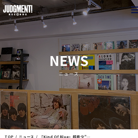
JUDGME
NEWS
ニュース
TOP
ニュース
『Kind Of Blue』超希少"Nimbus盤"降臨！！ JAZZ＜新入荷情報＞ 12/18（月）14：20出品 ※通販リスト付