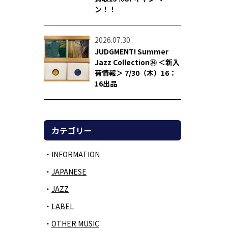
ン！！
2026.07.30
JUDGMENT! Summer
Jazz Collection㉔ ＜新入
荷情報＞ 7/30（木）16：
16出品
カテゴリー
INFORMATION
JAPANESE
JAZZ
LABEL
OTHER MUSIC