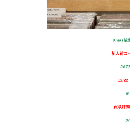
Xmas放
新入荷コ
JA
12/2
※
買取好調
お