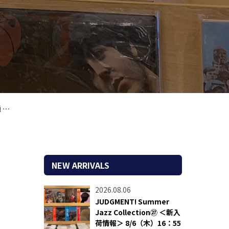
付
NEW ARRIVALS
2026.08.06
JUDGMENT! Summer
Jazz Collection㉗ ＜新入
荷情報＞ 8/6（木）16：55