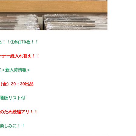
出！！①約170枚！！
ーナー総入れ替え！！
ZZ＜新入荷情報＞
2（金）20：30出品
通販リスト付
のため続編アリ！！
楽しみに！！