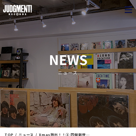
JUDGME
NEWS
ニュース
TOP
ニュース
Xmas放出！！③ 円盤新世紀！ BLUE NOTE！ 国内廃盤編 JAZZ＜新入荷情報＞ 12/25（月）17：25出品 ※通販リスト付