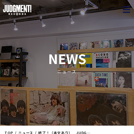
JUDGME
NEWS
ニュース
TOP
ニュース
終了！（本文あり） JUDGMENT! New Yearバーゲン2DAYS「1点10% , 5点15%OFF」SALE!! ※通販も対象！！