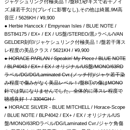
ジャケシュリンク付極美品！/盤B①砂キズで若干ノイ
ズ,縁若干欠け(プレイに影響なし),その他は綺麗,9M高
音圧 / 5626KH / ¥9,900
● Herbie Hancock / Empyrean Isles / BLUE NOTE /
BST84175 / EX+ / EX / US盤/STEREO/黒♪ラベル/VAN
GELDER刻印/ジャケシュリンク付極美品！/盤若干薄ス
レ程度の美品クラス / 5621KH / ¥9,900
● HORACE PARLAN / Speakin' My Piece / BLUE NOTE
/ BLP4043 / EX+ / EX / オリジナル/US盤/MONO/63RD
ラベル/DG/DG/Laminated Cvr.(ノッチ付)/ジャケ若干染
み程度で傷みがなく美品レベル！/盤B①の傷はMONO
針では気になりませんでした。全体的に薄スレ程度で
聴感良好！ / 3304GH /
● HORACE SILVER - BLUE MITCHELL / Horace-Scope
/ BLUE NOTE / BLP4042 / EX+ / EX / オリジナル/US
盤/MONO/63RDラベル/DG/Laminated Cvr./ジャケ角傷