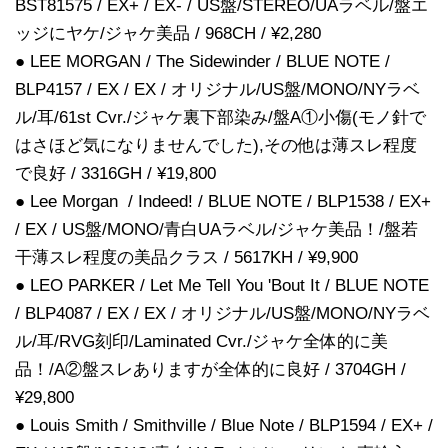
BST81575 / EX+ / EX- / US盤/STEREO/UAラベル/盤エ
ッジにヤケ/ジャケ美品 / 968CH / ¥2,280
● LEE MORGAN / The Sidewinder / BLUE NOTE /
BLP4157 / EX / EX / オリジナル/US盤/MONO/NYラベ
ル/耳/61st Cvr./ジャケ裏下部染み/盤A①小傷(モノ針で
はさほど気になりませんでした),その他は薄スレ程度
で良好 / 3316GH / ¥19,800
● Lee Morgan / Indeed! / BLUE NOTE / BLP1538 / EX+
/ EX / US盤/MONO/青白UAラベル/ジャケ美品！/盤若
干薄スレ程度の美品クラス / 5617KH / ¥9,900
● LEO PARKER / Let Me Tell You 'Bout It / BLUE NOTE
/ BLP4087 / EX / EX / オリジナル/US盤/MONO/NYラベ
ル/耳/RVG刻印/Laminated Cvr./ジャケ全体的に美
品！/A②盤スレありますが全体的に良好 / 3704GH /
¥29,800
● Louis Smith / Smithville / Blue Note / BLP1594 / EX+ /