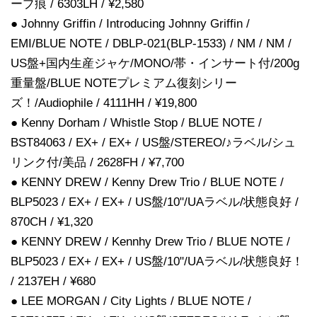
ープ痕 / 6303LH / ¥2,580
● Johnny Griffin / Introducing Johnny Griffin /
EMI/BLUE NOTE / DBLP-021(BLP-1533) / NM / NM /
US盤+国内生産ジャケ/MONO/帯・インサート付/200g
重量盤/BLUE NOTEプレミアム復刻シリー
ズ！/Audiophile / 4111HH / ¥19,800
● Kenny Dorham / Whistle Stop / BLUE NOTE /
BST84063 / EX+ / EX+ / US盤/STEREO/♪ラベル/シュ
リンク付/美品 / 2628FH / ¥7,700
● KENNY DREW / Kenny Drew Trio / BLUE NOTE /
BLP5023 / EX+ / EX+ / US盤/10"/UAラベル/状態良好 /
870CH / ¥1,320
● KENNY DREW / Kennhy Drew Trio / BLUE NOTE /
BLP5023 / EX+ / EX+ / US盤/10"/UAラベル/状態良好！
/ 2137EH / ¥680
● LEE MORGAN / City Lights / BLUE NOTE /