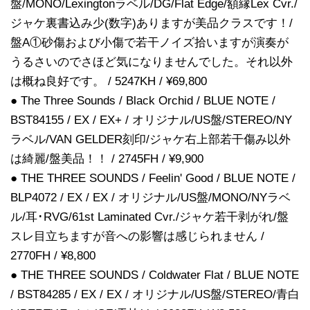
盤/MONO/Lexingtonラベル/DG/Flat Edge/額縁Lex Cvr./
ジャケ裏書込み少(数字)ありますが美品クラスです！/
盤A①砂傷および小傷で若干ノイズ拾いますが演奏が
うるさいのでさほど気になりませんでした。それ以外
は概ね良好です。 / 5247KH / ¥69,800
● The Three Sounds / Black Orchid / BLUE NOTE /
BST84155 / EX / EX+ / オリジナル/US盤/STEREO/NY
ラベル/VAN GELDER刻印/ジャケ右上部若干傷み以外
は綺麗/盤美品！！ / 2745FH / ¥9,900
● THE THREE SOUNDS / Feelin' Good / BLUE NOTE /
BLP4072 / EX / EX / オリジナル/US盤/MONO/NYラベ
ル/耳･RVG/61st Laminated Cvr./ジャケ若干剥がれ/盤
スレ目立ちますが音への影響は感じられません /
2770FH / ¥8,800
● THE THREE SOUNDS / Coldwater Flat / BLUE NOTE
/ BST84285 / EX / EX / オリジナル/US盤/STEREO/青白