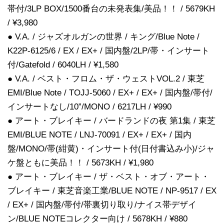
帯付/3LP BOX/1500番台の未発表集/美品！！ / 5679KH
/ ¥3,980
● V.A. / ジャズオルガンの世界 / キング/Blue Note /
K22P-6125/6 / EX / EX+ / 国内盤/2LP/帯・インサート
付/Gatefold / 6040LH / ¥1,580
● V.A. / ベスト・フロム・ザ・ウェストVOL.2 / 東芝
EMI/Blue Note / TOJJ-5060 / EX+ / EX+ / 国内盤/帯付/
インサートなし/10”/MONO / 6217LH / ¥990
● アート・ブレイキー / バードランドの夜 第1集 / 東芝
EMI/BLUE NOTE / LNJ-70091 / EX+ / EX+ / 国内
盤/MONO/帯(紺黄)・インサート付(日付書込み小)/ジャ
ケ盤ともに美品！！ / 5673KH / ¥1,980
● アート・ブレイキー / ザ・ベスト・オブ・アート・
ブレイキー / 東芝音楽工業/BLUE NOTE / NP-9517 / EX
/ EX+ / 国内盤/帯付/帯裏切り取り/ナイス帯デザイ
ン/BLUE NOTEコレクター向け / 5678KH / ¥880