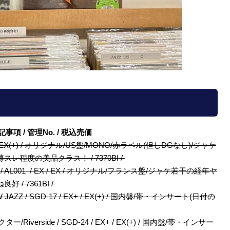
/ 特記事項 / 管理No. / 税込売価
 / EX(+) / EX(+) / オリジナル/US盤/MONO/赤ラベル(但しDGなし)/ジャケ
程度の美品クラス！ / 7370BI /
 / All Life / AL001 / EX / EX / オリジナル/フランス盤/ジャケ若干の経年ヤ
 7361BI /
Z / SGD-17 / EX+ / EX(+) / 国内盤/帯・インサート(日付の
verside / SGD-24 / EX+ / EX(+) / 国内盤/帯・インサー