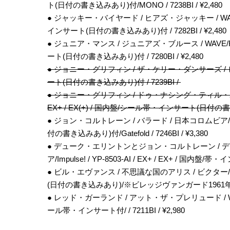
ト(日付の書き込みあり)付/MONO / 7238BI / ¥2,480
● ジャッキー・バイヤード / ヒアズ・ジャッキー / WAVE/NEW
インサート(日付の書き込みあり)付 / 7282BI / ¥2,480
● ジュニア・マンス / ジュニアズ・ブルース / WAVE/River
ート(日付の書き込みあり)付 / 7280BI / ¥2,480
● ジョニー・グリフィン / ザ・ケリー・ダンサーズ / ビクター/Ri
ート(日付の書き込みあり)付 / 7239BI /
● ジョニー・グリフィン / ドゥ・ナシング・ティル・ユー・ヒア
EX+ / EX(+) / 国内盤/シール帯・インサート(日付の書き
● ジョン・コルトレーン / バラード / 日本コロムビア/Impuls
付の書き込みあり)付/Gatefold / 7246BI / ¥3,380
● デューク・エリントンとジョン・コルトレーン / 
ア/Impulse! / YP-8503-AI / EX+ / EX+ / 国内盤
● ビル・エヴァンス / 不思議な国のアリス / ビクター/Rivers
(日付の書き込みあり)/※ビレッジヴァンガード1961年未発表音源
● レッド・ガーランド / アット・ザ・プレリュード / WAVE・ビク
ール帯・インサート付/ / 7211BI / ¥2,980