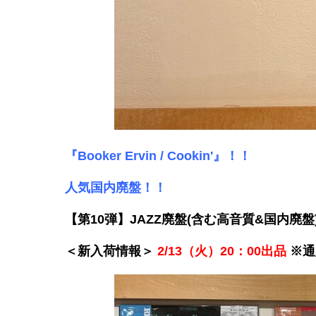
『Booker Ervin / Cookin'』！！
人気国内廃盤！！
【第10弾】JAZZ廃盤(含む高音質&国内廃
＜新入荷情報＞
2/13（火）20：00出品
※通