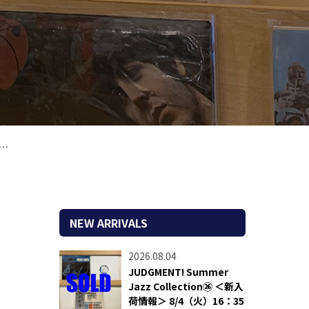
NEW ARRIVALS
2026.08.04
JUDGMENT! Summer
Jazz Collection㉖ ＜新入
荷情報＞ 8/4（火）16：35