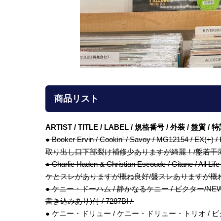
商品リスト
ARTIST / TITLE / LABEL / 規格番号 / 外装 / 盤質 
● Booker Ervin / Cookin' / Savoy / MG12154
取り出し口下部裂け補修少ありますが綺麗！/盤若干薄スレ
● Charlie Haden & Christian Escoude / Gitane
ケとスレがありますが概ね良好/盤スレありますが概ね良好 /
● ケニー・ドーハム / 静かなるケニー / ビクター/NEW JAZ
書き込みあり)付 / 7287BI /
● ケニー・ドリュー / ケニー・ドリュー・トリオ / ビクター/Ri