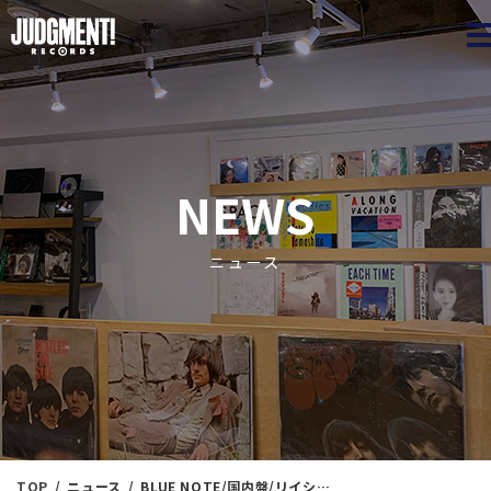
JUDGME
NEWS
ニュース
TOP
ニュース
BLUE NOTE/国内盤/リイシュー盤 新入荷約60枚放出！ JAZZ＜新入荷情報＞ 2/20（火）17：00出品 ※通販リスト付