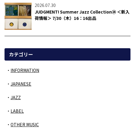
2026.07.30
JUDGMENT! Summer Jazz Collection㉔ ＜新入
荷情報＞ 7/30（木）16：16出品
カテゴリー
INFORMATION
JAPANESE
JAZZ
LABEL
OTHER MUSIC