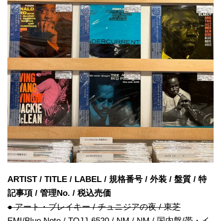
ARTIST / TITLE / LABEL / 規格番号 / 外装 / 盤質 / 特
記事項 / 管理No. / 税込売価
● アート・ブレイキー / チュニジアの夜 / 東芝
EMI/Blue Note / TOJJ-6520 / NM / NM / 国内盤/帯・イ