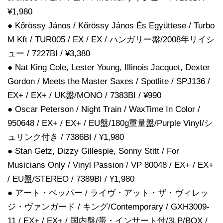
¥1,980
● Kőrössy János / Kőrössy János És Együttese / Turbo
M Kft / TUR005 / EX / EX / ハンガリー盤/2008年リイシ
ュー / 7227BI / ¥3,380
● Nat King Cole, Lester Young, Illinois Jacquet, Dexter
Gordon / Meets the Master Saxes / Spotlite / SPJ136 /
EX+ / EX+ / UK盤/MONO / 7383BI / ¥990
● Oscar Peterson / Night Train / WaxTime In Color /
950648 / EX+ / EX+ / EU盤/180g重量盤/Purple Vinyl/シ
ュリンク付き / 7386BI / ¥1,980
● Stan Getz, Dizzy Gillespie, Sonny Stitt / For
Musicians Only / Vinyl Passion / VP 80048 / EX+ / EX+
/ EU盤/STEREO / 7389BI / ¥1,980
● アート・ペッパー / ライヴ・アット・ザ・ヴィレッ
ジ・ヴァンガード / キング/Contemporary / GXH3009-
11 / EX+ / EX+ / 国内盤/帯・インサート付/3LP/BOX /