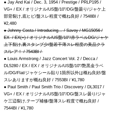
● Jay And Kai / Dec. 3, 1954 / Prestige / PRLP195 /
VG+ / EX / オリジナル/US盤/10”/DG/盤曇り/ジャケ上
部背裂け,底ヒビ/盤スレ程度で概ね良好 / 7548BI /
¥2,480
● Johnny Costa / Introducing… / Savoy / MG15056 /
EX- / EX(+) / オリジナル/US盤/10”/赤ラベルDG/ジャケ
上下裂け,裏スタンプ少/盤若干薄スレ程度の美品クラ
ス/レア！ / 7543BI /
● Louis Armstrong / Jazz Concert Vol. 2 / Decca /
DL5280 / EX / EX / オリジナル/US盤/10"/艶黒金ラベ
ル/DG/Flat/ジャケシール貼り1箇所以外は概ね良好/盤
スレありますが概ね良好 / 7553BI / ¥1,780
● Paul Smith / Paul Smith Trio / Discovery / DL3017 /
VG+ / EX / オリジナル/US盤/10”/DG/盤スレ曇り/ジャ
ケ三辺裂け,テープ補修/盤薄スレ程度で概ね良好 /
7544BI / ¥1,780