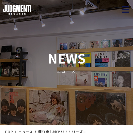
JUDGME
NEWS
ニュース
TOP
ニュース
掘り出し物アリ！！リーズナブル10インチ祭り！！④ JAZZ＜新入荷情報＞ 2/28（水）17：50出品 ※通販リスト付