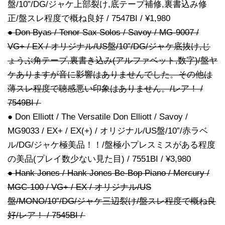
盤/10”/DG/ジャケ上部裂け,底テープ補修,裏書込み修
正/盤スレ程度で概ね良好 / 7547BI / ¥1,980
● Don Byas / Tenor Sax Solos / Savoy / MG-9007 /
VG+ / EX / オリジナル/US盤/10”/DG/ジャケ底抜け,じ
ょうぶ角テープ,裏書き込み(アルファベット,数字)/盤ヤ
ケありますが音に影響はありませんでした。その他は
薄スレ程度で聴感悪い印象はありません。/レア！ /
7549BI /
● Don Elliott / The Versatile Don Elliott / Savoy /
MG9033 / EX+ / EX(+) / オリジナル/US盤/10”/赤ラベ
ル/DG/ジャケ極美品！！/盤極小プレスミスがある程度
の美品(プレイ数少ない見た目) / 7551BI / ¥3,980
● Hank Jones / Hank Jones Be-Bop Piano / Mercury /
MGC-100 / VG+ / EX / オリジナル/US
盤/MONO/10”/DG/ジャケ三辺裂け/盤スレ程度で概ね良
好/レア！ / 7545BI /