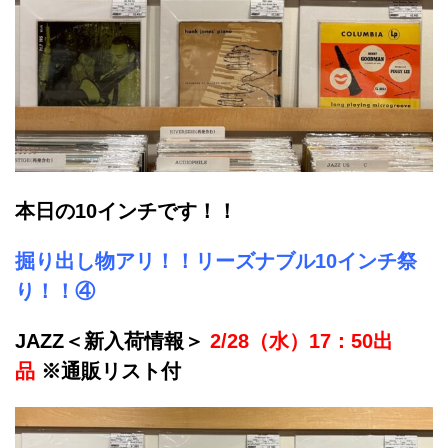
本日の10インチです！！
掘り出し物アリ！！リーズナブル10インチ祭
り！！④
JAZZ＜新入荷情報＞
2/28（水）17：50出
品
※通販リスト付