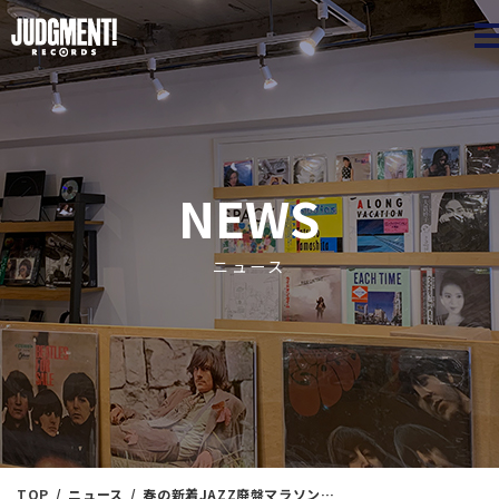
JUDGME
NEWS
ニュース
TOP
ニュース
春の新着JAZZ廃盤マラソン放出！⑤ 3/6（水）18：40出品 ※通販リスト付