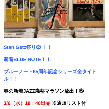
Stan Getz祭り② ！！
新着BLUE NOTE！！
ブルーノート65周年記念シリーズ全タイト
ル！！
春の新着JAZZ廃盤マラソン放出！⑤
3/6（水）18：40出品
※通販リスト付