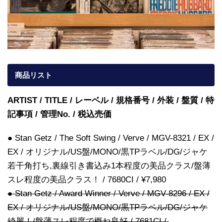
商品リスト
ARTIST / TITLE / レーベル / 規格番号 / 外装 / 盤質 / 特
記事項 / 管理No. / 税込売価
● Stan Getz / The Soft Swing / Verve / MGV-8321 / EX /
EX / オリジナル/US盤/MONO/黒TPラベル/DG/ジャケ
若干角打ち,裏線引き書込み1本程度の美品クラス/盤薄
スレ程度の美品クラス！ / 7680CI / ¥7,980
● Stan Getz / Award Winner / Verve / MGV-8296 / EX /
EX / オリジナル/US盤/MONO/黒TPラベル/DG/ジャケ
綺麗！/盤薄スレ程度で概ね良好 / 7681CI /