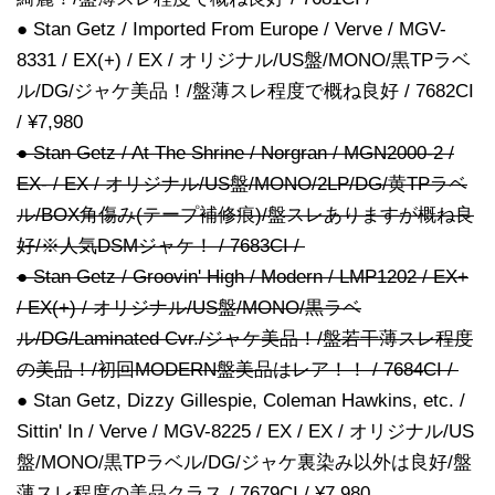
● Stan Getz / Imported From Europe / Verve / MGV-
8331 / EX(+) / EX / オリジナル/US盤/MONO/黒TPラベ
ル/DG/ジャケ美品！/盤薄スレ程度で概ね良好 / 7682CI
/ ¥7,980
● Stan Getz / At The Shrine / Norgran / MGN2000-2 /
EX- / EX / オリジナル/US盤/MONO/2LP/DG/黄TPラベ
ル/BOX角傷み(テープ補修痕)/盤スレありますが概ね良
好/※人気DSMジャケ！ / 7683CI /
● Stan Getz / Groovin' High / Modern / LMP1202 / EX+
/ EX(+) / オリジナル/US盤/MONO/黒ラベ
ル/DG/Laminated Cvr./ジャケ美品！/盤若干薄スレ程度
の美品！/初回MODERN盤美品はレア！！ / 7684CI /
● Stan Getz, Dizzy Gillespie, Coleman Hawkins, etc. /
Sittin' In / Verve / MGV-8225 / EX / EX / オリジナル/US
盤/MONO/黒TPラベル/DG/ジャケ裏染み以外は良好/盤
薄スレ程度の美品クラス / 7679CI / ¥7,980