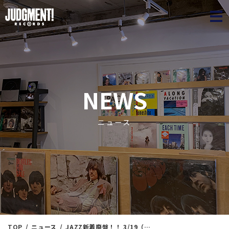
JUDGME
NEWS
ニュース
TOP
ニュース
JAZZ新着廃盤！！ 3/19（火）18：20出品 ※通販リスト付