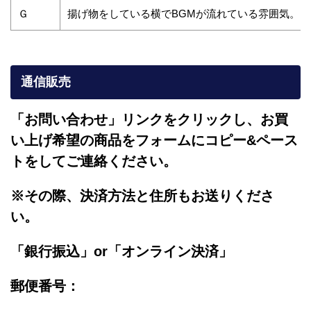
Ｇ
揚げ物をしている横でBGMが流れている雰囲気。
通信販売
「お問い合わせ」リンクをクリックし、
お買
い上げ希望の商品をフォームにコピー&ペース
トをしてご連絡ください。
※その際、決済方法と住所もお送りくださ
い。
「銀行振込」or「
オンライン決済」
郵便番号：