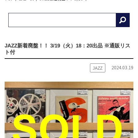
JAZZ新着廃盤！！ 3/19（火）18：20出品 ※通販リス
ト付
2024.03.19
JAZZ