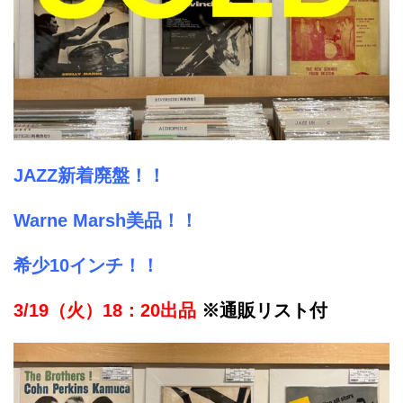
JAZZ新着廃盤！！
Warne Marsh美品！！
希少10インチ！！
3/19（火）18：20出品
※通販リスト付