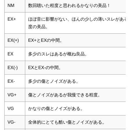
NM
数回聴いた程度と思われるかなりの美品！
EX+
ほぼ音に影響がない、ほんの少しの薄いスレがある
度の美品。
EX(+)
EX+とEXの中間。
EX
多少のスレはあるが概ね良品。
EX(-)
EXとEX-の中間。
EX-
多少の傷とノイズがある。
VG+
傷とノイズがあるが我慢できる程度。
VG
かなりの傷とノイズがある。
VG-
全体的にとても酷い傷とノイズがある。