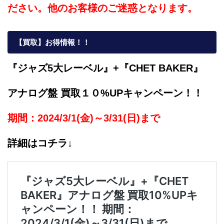
ださい。他のお客様のご迷惑となります。
【買取】お得情報！！
『ジャズ5大レーベル』+『CHET BAKER』
アナログ盤 買取１０%UPキャンペーン！！
期間：2024/3/1(金)～3/31(日)まで
詳細はコチラ↓