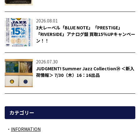
2026.08.01
3大レーベル「BLUE NOTE」「PRESTIGE」
「RIVERSIDE」アナログ盤 買取15％UPキャンペー
ン！！
2026.07.30
JUDGMENT! Summer Jazz Collection㉔ ＜新入
荷情報＞ 7/30（木）16：16出品
カテゴリー
INFORMATION