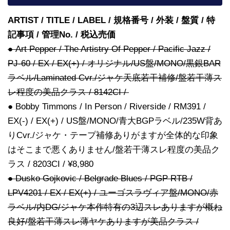
ARTIST / TITLE / LABEL / 規格番号 / 外装 / 盤質 / 特
記事項 / 管理No. / 税込売価
● Art Pepper / The Artistry Of Pepper / Pacific Jazz /
PJ-60 / EX / EX(+) / オリジナル/US盤/MONO/黒銀BAR
ラベル/Laminated Cvr./ジャケ天底若干補修/盤若干薄ス
レ程度の美品クラス / 8142CI /
● Bobby Timmons / In Person / Riverside / RM391 /
EX(-) / EX(+) / US盤/MONO/青大BGPラベル/235W背あ
りCvr./ジャケ・テープ補修ありがますが全体的な印象
はそこまで悪くありません/盤若干薄スレ程度の美品ク
ラス / 8203CI / ¥8,980
● Dusko Gojkovic / Belgrade Blues / PGP RTB /
LPV4201 / EX / EX(+) / ユーゴスラヴィア盤/MONO/赤
ラベル/内DG/ジャケ本作特有の3辺スレありますが概ね
良好/盤若干薄スレ薄ヤケありますが美品クラス /