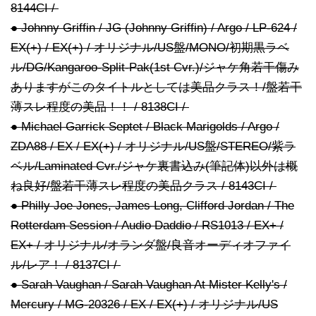
8144CI /
● Johnny Griffin / JG (Johnny Griffin) / Argo / LP-624 /
EX(+) / EX(+) / オリジナル/US盤/MONO/初期黒ラベ
ル/DG/Kangaroo-Split-Pak(1st Cvr.)/ジャケ角若干傷み
ありますがこのタイトルとしては美品クラス！/盤若干
薄スレ程度の美品！！ / 8138CI /
● Michael Garrick Septet / Black Marigolds / Argo /
ZDA88 / EX / EX(+) / オリジナル/US盤/STEREO/紫ラ
ベル/Laminated Cvr./ジャケ裏書込み(筆記体)以外は概
ね良好/盤若干薄スレ程度の美品クラス / 8143CI /
● Philly Joe Jones, James Long, Clifford Jordan / The
Rotterdam Session / Audio Daddio / RS1013 / EX+ /
EX+ / オリジナル/オランダ盤/良音オーディオファイ
ル/レア！ / 8137CI /
● Sarah Vaughan / Sarah Vaughan At Mister Kelly's /
Mercury / MG-20326 / EX / EX(+) / オリジナル/US