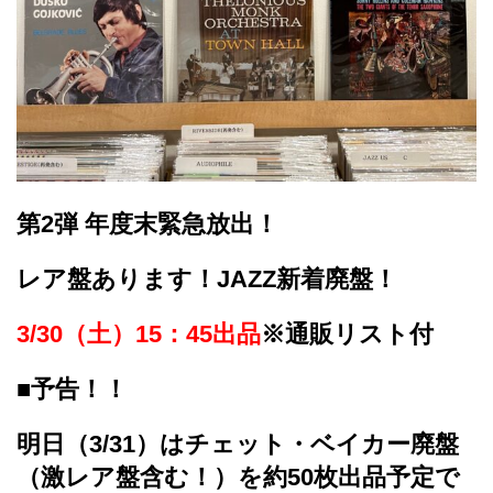
第2弾 年度末緊急放出！
レア盤あります！
JAZZ新着廃盤！
3/30（土）15：45出品
※通販リスト付
■予告！！
明日（3/31）はチェット・ベイカー廃盤
（激レア盤含む！）を約50枚出品予定で