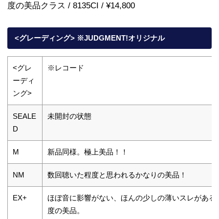
度の美品クラス / 8135CI / ¥14,800
<グレーディング> ※JUDGMENT!オリジナル
<グレ
※レコード
ーディ
ング>
SEALE
未開封の状態
D
M
新品同様。極上美品！！
NM
数回聴いた程度と思われるかなりの美品！
EX+
ほぼ音に影響がない、ほんの少しの薄いスレがある
度の美品。