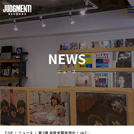
JUDGME
NEWS
ニュース
TOP
ニュース
第2弾 年度末緊急放出！JAZZ新着廃盤！ 3/30（土）15：45出品 ※通販リスト付