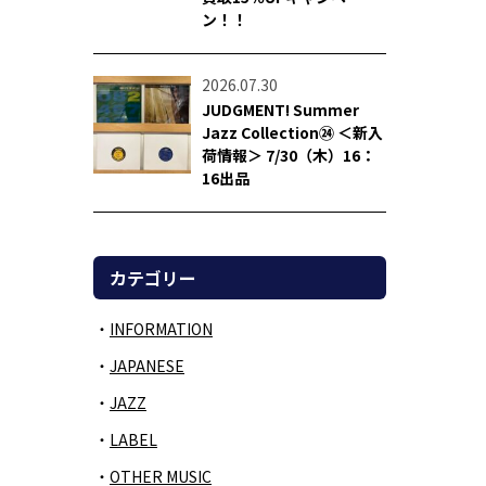
ン！！
2026.07.30
JUDGMENT! Summer
Jazz Collection㉔ ＜新入
荷情報＞ 7/30（木）16：
16出品
カテゴリー
INFORMATION
JAPANESE
JAZZ
LABEL
OTHER MUSIC