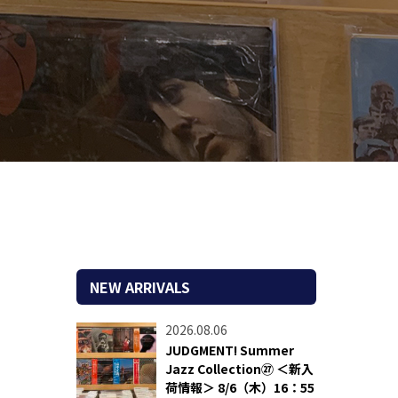
NEW ARRIVALS
2026.08.06
JUDGMENT! Summer
Jazz Collection㉗ ＜新入
荷情報＞ 8/6（木）16：55