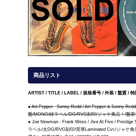
商品リスト
ARTIST / TITLE / LABEL / 規格番号 / 外装 / 盤質 
● Art Pepper - Sonny Redd / Art Pepper & Sonny 
盤/MONO/緑ラベル/DG/RVG刻印/ジャケ美品！/盤若干
● Joe Newman - Frank Wess / Jive At Five / Prest
ラベル/太DG/RVG刻印/背厚Laminated Cvr