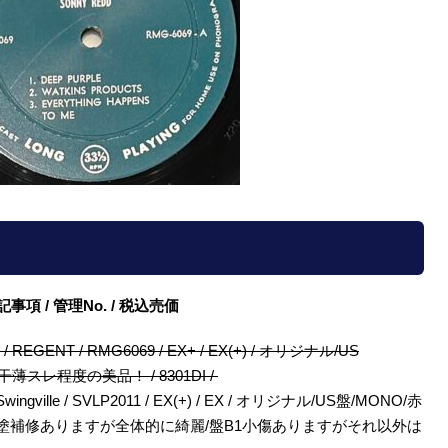
/ 特記事項 / 管理No. / 税込売価
Redd / REGENT / RMG6069 / EX+ / EX(+) / オリジナル/US
薄スレ程度の美品！ / 8301DI /
ige Swingville / SVLP2011 / EX(+) / EX / オリジナル/US盤/MONO/赤
./ジャケ角塗補修ありますが全体的に綺麗/盤B1小傷ありますがそれ以外は