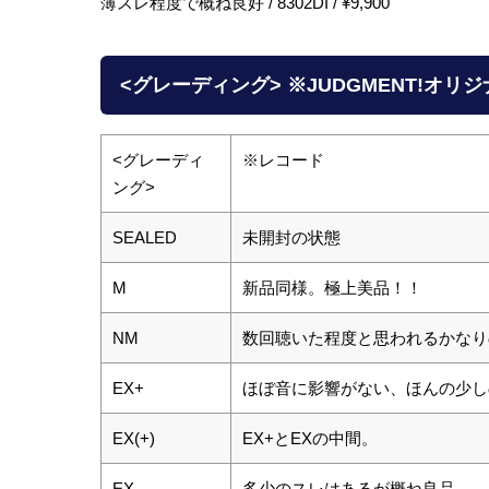
薄スレ程度で概ね良好 / 8302DI / ¥9,900
<グレーディング> ※JUDGMENT!オリ
<グレーディ
※レコード
ング>
SEALED
未開封の状態
M
新品同様。極上美品！！
NM
数回聴いた程度と思われるかなり
EX+
ほぼ音に影響がない、ほんの少し
EX(+)
EX+とEXの中間。
EX
多少のスレはあるが概ね良品。