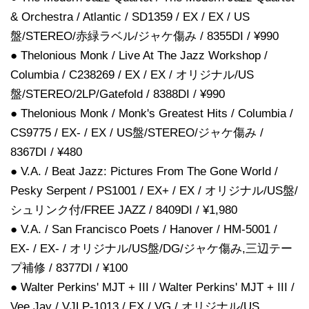
& Orchestra / Atlantic / SD1359 / EX / EX / US
盤/STEREO/赤緑ラベル/ジャケ傷み / 8355DI / ¥990
● Thelonious Monk / Live At The Jazz Workshop /
Columbia / C238269 / EX / EX / オリジナル/US
盤/STEREO/2LP/Gatefold / 8388DI / ¥990
● Thelonious Monk / Monk's Greatest Hits / Columbia /
CS9775 / EX- / EX / US盤/STEREO/ジャケ傷み /
8367DI / ¥480
● V.A. / Beat Jazz: Pictures From The Gone World /
Pesky Serpent / PS1001 / EX+ / EX / オリジナル/US盤/
シュリンク付/FREE JAZZ / 8409DI / ¥1,980
● V.A. / San Francisco Poets / Hanover / HM-5001 /
EX- / EX- / オリジナル/US盤/DG/ジャケ傷み,三辺テー
プ補修 / 8377DI / ¥100
● Walter Perkins' MJT + III / Walter Perkins' MJT + III /
Vee Jay / VJLP-1013 / EX / VG / オリジナル/US