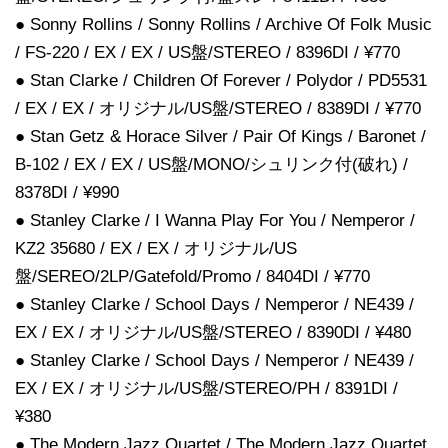
● Sonny Rollins / Sonny Rollins / Archive Of Folk Music
/ FS-220 / EX / EX / US盤/STEREO / 8396DI / ¥770
● Stan Clarke / Children Of Forever / Polydor / PD5531
/ EX / EX / オリジナル/US盤/STEREO / 8389DI / ¥770
● Stan Getz & Horace Silver / Pair Of Kings / Baronet /
B-102 / EX / EX / US盤/MONO/シュリンク付(破れ) /
8378DI / ¥990
● Stanley Clarke / I Wanna Play For You / Nemperor /
KZ2 35680 / EX / EX / オリジナル/US
盤/SEREO/2LP/Gatefold/Promo / 8404DI / ¥770
● Stanley Clarke / School Days / Nemperor / NE439 /
EX / EX / オリジナル/US盤/STEREO / 8390DI / ¥480
● Stanley Clarke / School Days / Nemperor / NE439 /
EX / EX / オリジナル/US盤/STEREO/PH / 8391DI /
¥380
● The Modern Jazz Quartet / The Modern Jazz Quartet