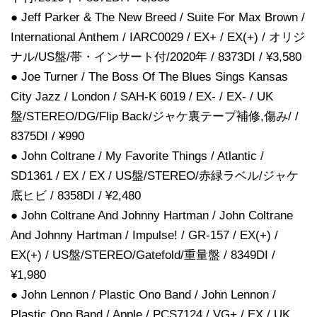
● Jeff Parker & The New Breed / Suite For Max Brown /
International Anthem / IARC0029 / EX+ / EX(+) / オリジ
ナル/US盤/帯・インサート付/2020年 / 8373DI / ¥3,580
● Joe Turner / The Boss Of The Blues Sings Kansas
City Jazz / London / SAH-K 6019 / EX- / EX- / UK
盤/STEREO/DG/Flip Back/ジャケ裏テープ補修,傷み/ /
8375DI / ¥990
● John Coltrane / My Favorite Things / Atlantic /
SD1361 / EX / EX / US盤/STEREO/赤緑ラベル/ジャケ
底ヒビ / 8358DI / ¥2,480
● John Coltrane And Johnny Hartman / John Coltrane
And Johnny Hartman / Impulse! / GR-157 / EX(+) /
EX(+) / US盤/STEREO/Gatefold/重量盤 / 8349DI /
¥1,980
● John Lennon / Plastic Ono Band / John Lennon /
Plastic Ono Band / Apple / PCS7124 / VG+ / EX / UK