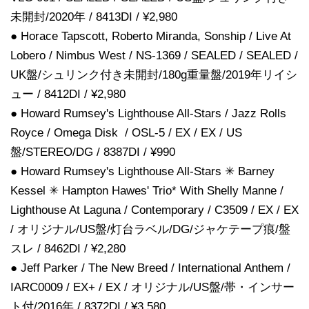
未開封/2020年 / 8413DI / ¥2,980
● Horace Tapscott, Roberto Miranda, Sonship / Live At
Lobero / Nimbus West / NS-1369 / SEALED / SEALED /
UK盤/シュリンク付き未開封/180g重量盤/2019年リイシ
ュー / 8412DI / ¥2,980
● Howard Rumsey's Lighthouse All-Stars / Jazz Rolls
Royce / Omega Disk / OSL-5 / EX / EX / US
盤/STEREO/DG / 8387DI / ¥990
● Howard Rumsey's Lighthouse All-Stars ✳ Barney
Kessel ✳ Hampton Hawes' Trio* With Shelly Manne /
Lighthouse At Laguna / Contemporary / C3509 / EX / EX
/ オリジナル/US盤/灯台ラベル/DG/ジャケテープ痕/盤
スレ / 8462DI / ¥2,280
● Jeff Parker / The New Breed / International Anthem /
IARC0009 / EX+ / EX / オリジナル/US盤/帯・インサー
ト付/2016年 / 8372DI / ¥3,580