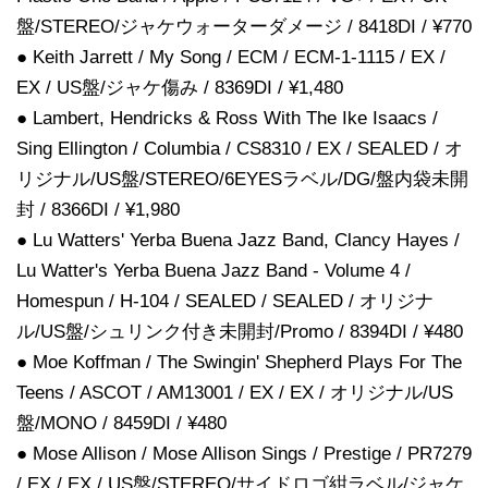
盤/STEREO/ジャケウォーターダメージ / 8418DI / ¥770
● Keith Jarrett / My Song / ECM / ECM-1-1115 / EX /
EX / US盤/ジャケ傷み / 8369DI / ¥1,480
● Lambert, Hendricks & Ross With The Ike Isaacs /
Sing Ellington / Columbia / CS8310 / EX / SEALED / オ
リジナル/US盤/STEREO/6EYESラベル/DG/盤内袋未開
封 / 8366DI / ¥1,980
● Lu Watters' Yerba Buena Jazz Band, Clancy Hayes /
Lu Watter's Yerba Buena Jazz Band - Volume 4 /
Homespun / H-104 / SEALED / SEALED / オリジナ
ル/US盤/シュリンク付き未開封/Promo / 8394DI / ¥480
● Moe Koffman / The Swingin' Shepherd Plays For The
Teens / ASCOT / AM13001 / EX / EX / オリジナル/US
盤/MONO / 8459DI / ¥480
● Mose Allison / Mose Allison Sings / Prestige / PR7279
/ EX / EX / US盤/STEREO/サイドロゴ紺ラベル/ジャケ