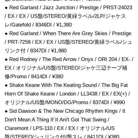
● Red Garland / Jazz Junction / Prestige / PRST-24023
/ EX / EX / US盤/STEREO/黄緑ラベル/2LP/ジャケス
レ/Gatefold / 8346DI / ¥1,380
● Red Garland / When There Are Grey Skies / Prestige
/ PRT-7258 / EX / EX / US盤/STEREO/黄緑ラベル/シュ
リンク付 / 8347DI / ¥1,980
● Red Rodney / The Red Arrow / Onyx / ORI 204 / EX- /
EX / オリジナル/US盤/STEREO/ジャケ三辺テープ補
修/Promo / 8414DI / ¥380
● Shake Keane With The Keating Sound / The Big Fat
Horn Of Shake Keane / London / LL3438 / EX / EX(+) /
オリジナル/US盤/MONO/DG/Promo / 8374DI / ¥990
● Sid Dawson & The New Chicago Rhythm Kings / It
Don't Mean A Thing If It Ani't Got That Swing /
Claremont / LPS-110 / EX / EX / オリジナル/US
盤/STEREO/シュリンク付/盤スレ / 8411DI / ¥380