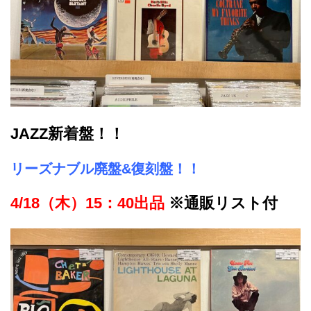
JAZZ新着
盤！！
リーズナブル廃盤&復刻盤！
！
4/18（木）15：40出品
※通販リスト付