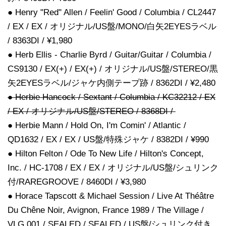
● Henry "Red" Allen / Feelin' Good / Columbia / CL2447
/ EX / EX / オリジナル/US盤/MONO/白矢2EYESラベル
/ 8363DI / ¥1,980
● Herb Ellis - Charlie Byrd / Guitar/Guitar / Columbia /
CS9130 / EX(+) / EX(+) / オリジナル/US盤/STEREO/黒
矢2EYESラベル/ジャケ内側テープ跡 / 8362DI / ¥2,480
● Herbie Hancock / Sextant / Columbia / KC32212 / EX
/ EX / オリジナル/US盤/STEREO / 8368DI /
● Herbie Mann / Hold On, I'm Comin' / Atlantic /
QD1632 / EX / EX / US盤/特殊ジャケ / 8382DI / ¥990
● Hilton Felton / Ode To New Life / Hilton's Concept,
Inc. / HC-1708 / EX / EX / オリジナル/US盤/シュリンク
付/RAREGROOVE / 8460DI / ¥3,980
● Horace Tapscott & Michael Session / Live At Théâtre
Du Chêne Noir, Avignon, France 1989 / The Village /
VLG 001 / SEALED / SEALED / US盤/シュリンク付き