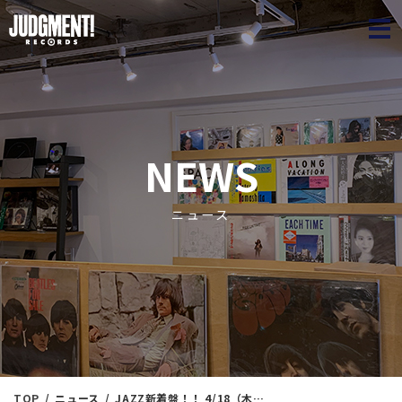
JUDGME
NEWS
ニュース
TOP
ニュース
JAZZ新着盤！！ 4/18（木）15：40出品 ※通販リスト付