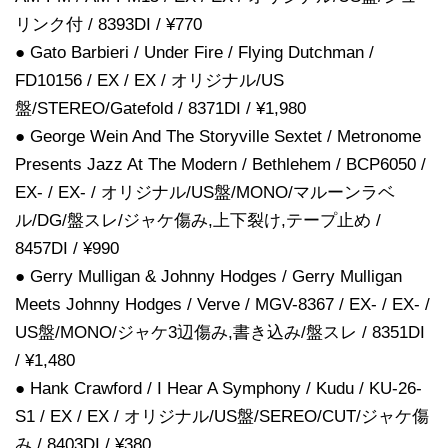
リンク付 / 8393DI / ¥770
● Gato Barbieri / Under Fire / Flying Dutchman /
FD10156 / EX / EX / オリジナル/US
盤/STEREO/Gatefold / 8371DI / ¥1,980
● George Wein And The Storyville Sextet / Metronome
Presents Jazz At The Modern / Bethlehem / BCP6050 /
EX- / EX- / オリジナル/US盤/MONO/マルーンラベ
ル/DG/盤スレ/ジャケ傷み,上下裂け,テープ止め /
8457DI / ¥990
● Gerry Mulligan & Johnny Hodges / Gerry Mulligan
Meets Johnny Hodges / Verve / MGV-8367 / EX- / EX- /
US盤/MONO/ジャケ3辺傷み,書き込み/盤スレ / 8351DI
/ ¥1,480
● Hank Crawford / I Hear A Symphony / Kudu / KU-26-
S1 / EX / EX / オリジナル/US盤/SEREO/CUT/ジャケ傷
み / 8403DI / ¥380