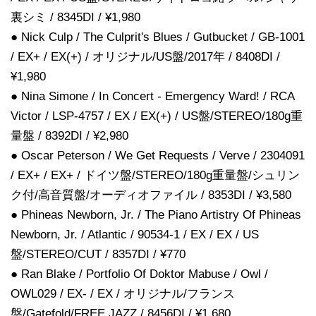
裏シミ / 8345DI / ¥1,980
● Nick Culp / The Culprit's Blues / Gutbucket / GB-1001
/ EX+ / EX(+) / オリジナル/US盤/2017年 / 8408DI /
¥1,980
● Nina Simone / In Concert - Emergency Ward! / RCA
Victor / LSP-4757 / EX / EX(+) / US盤/STEREO/180g重
量盤 / 8392DI / ¥2,980
● Oscar Peterson / We Get Requests / Verve / 2304091
/ EX+ / EX+ / ドイツ盤/STEREO/180g重量盤/シュリン
ク付/高音質盤/オーディオファイル / 8353DI / ¥3,580
● Phineas Newborn, Jr. / The Piano Artistry Of Phineas
Newborn, Jr. / Atlantic / 90534-1 / EX / EX / US
盤/STEREO/CUT / 8357DI / ¥770
● Ran Blake / Portfolio Of Doktor Mabuse / Owl /
OWL029 / EX- / EX / オリジナル/フランス
盤/Gatefold/FREE JAZZ / 8456DI / ¥1,680