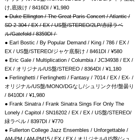
け,底抜け / 8416DI / ¥1,980
● Duke Ellington / The Great Paris Concert / Atlantic /
SD 2-304 / EX / EX / US盤/STEREO/2LP/赤緑ラベ
ル/Gatefold / 8359DI /
● Earl Bostic / By Popular Demand / King / 786 / EX /
EX / US盤/STEREO/ジャケ底裂け / 8461DI / ¥580
● Eric Gale / Multiplication / Columbia / JC34938 / EX /
EX / オリジナル/US盤/STEREO / 8364DI / ¥1,180
● Ferlinghetti / Ferlinghetti / Fantasy / 7014 / EX / EX- /
オリジナル/US盤/MONO/DGなし/シュリンク付/盤曇り
/ 8410DI / ¥1,980
● Frank Sinatra / Frank Sinatra Sings For Only The
Lonely / Capitol / SN16202 / EX / EX / US盤/STEREO/
緑ラベル / 8397DI / ¥770
● Fullerton College Jazz Ensembles / Unforgettable /
AM-PM / AM-PM15 / EX / EX / オリジナル/US盤/シュ