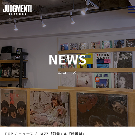
JUDGME
NEWS
ニュース
TOP
ニュース
JAZZ「幻盤」&「新着盤」！！ 4/27（土）19：05出品 ※通販リスト付