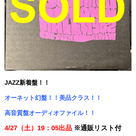
JAZZ新着盤！！
オーネット幻盤！！美品クラス！！
高音質盤オーディオファイル！！
4/27（土）19：05出品
※通販リスト付