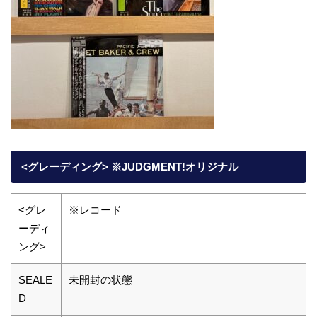
<グレーディング> ※JUDGMENT!オリジナル
<グレ
※レコード
ーディ
ング>
SEALE
未開封の状態
D