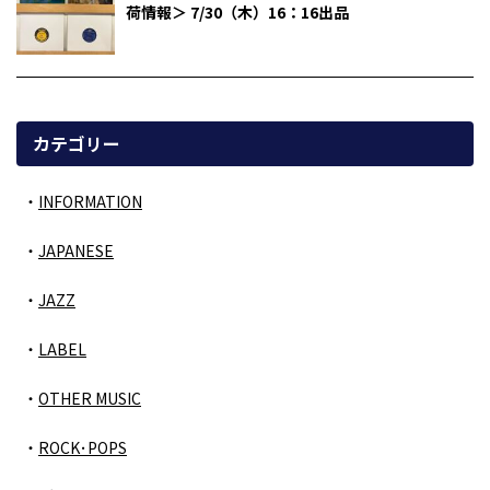
荷情報＞ 7/30（木）16：16出品
カテゴリー
INFORMATION
JAPANESE
JAZZ
LABEL
OTHER MUSIC
ROCK･POPS