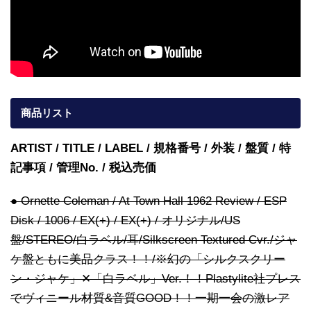
商品リスト
ARTIST / TITLE / LABEL / 規格番号 / 外装 / 盤質 / 特
記事項 / 管理No. / 税込売価
● Ornette Coleman / At Town Hall 1962 Review / ESP
Disk / 1006 / EX(+) / EX(+) / オリジナル/US
盤/STEREO/白ラベル/耳/Silkscreen Textured Cvr./ジャ
ケ盤ともに美品クラス！！/※幻の「シルクスクリー
ン・ジャケ」✕「白ラベル」Ver.！！Plastylite社プレス
でヴィニール材質&音質GOOD！！一期一会の激レア