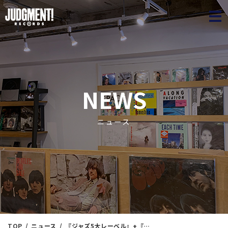
JUDGME
NEWS
ニュース
TOP
ニュース
『ジャズ5大レーベル』+『CHET BAKER』アナログ盤 買取10%UPキャンペーン！！ 期間：2024/5/1(水)～5/31(金)まで