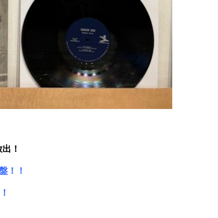
放出！
 良好盤！！
ス！