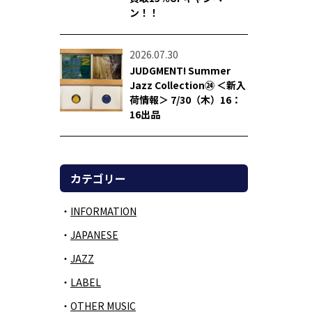
ン！！
2026.07.30
JUDGMENT! Summer
Jazz Collection㉔ ＜新入
荷情報＞ 7/30（木）16：
16出品
カテゴリー
INFORMATION
JAPANESE
JAZZ
LABEL
OTHER MUSIC