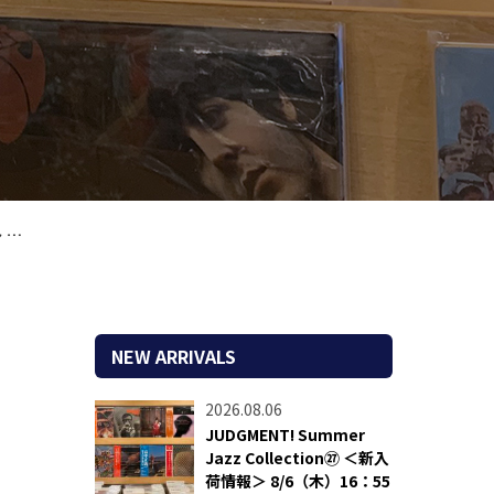
付
NEW ARRIVALS
2026.08.06
JUDGMENT! Summer
Jazz Collection㉗ ＜新入
荷情報＞ 8/6（木）16：55