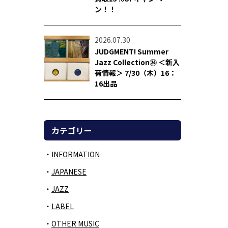
ン！！
2026.07.30
JUDGMENT! Summer
Jazz Collection㉔ ＜新入
荷情報＞ 7/30（木）16：
16出品
カテゴリー
INFORMATION
JAPANESE
JAZZ
LABEL
OTHER MUSIC