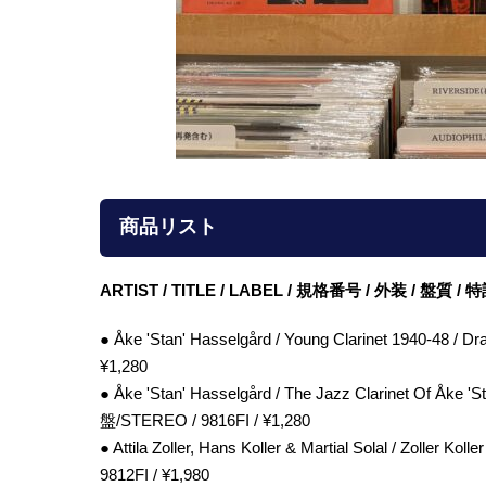
商品リスト
ARTIST / TITLE / LABEL / 規格番号 / 外装 / 盤質 
● Åke 'Stan' Hasselgård / Young Clarinet 1940-48
¥1,280
● Åke 'Stan' Hasselgård / The Jazz Clarinet Of Åke
盤/STEREO / 9816FI / ¥1,280
● Attila Zoller, Hans Koller & Martial Solal / Zoller
9812FI / ¥1,980