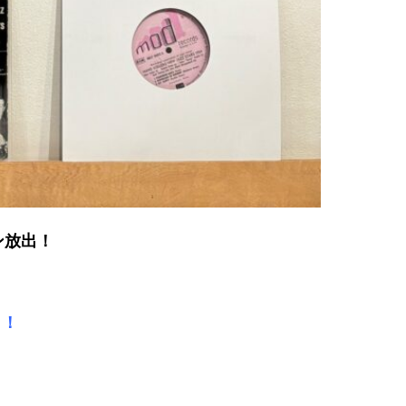
ン放出！
"！！