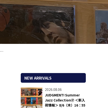
付
NEW ARRIVALS
2026.08.06
JUDGMENT! Summer
Jazz Collection㉗ ＜新入
荷情報＞ 8/6（木）16：55