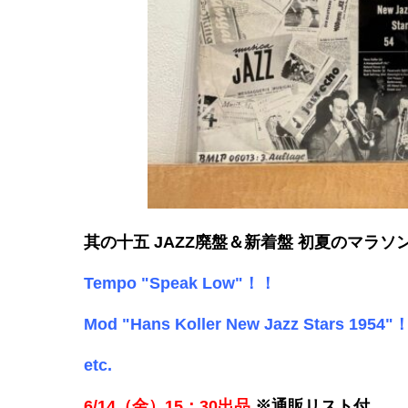
其の十五
JAZZ廃盤＆新着盤 初夏のマラソ
Tempo "Speak Low"！！
Mod "Hans Koller New Jazz Stars 1954
etc.
6/14（金）15：3
0
出品
※通販リスト付