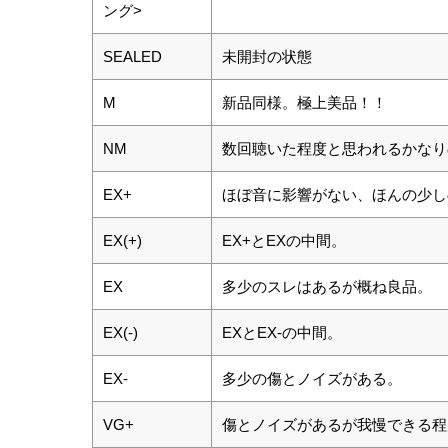
ング>
SEALED
未開封の状態
M
新品同様。極上美品！！
NM
数回聴いた程度と思われるかなり
EX+
ほぼ音に影響がない、ほんの少し
EX(+)
EX+とEXの中間。
EX
多少のスレはあるが概ね良品。
EX(-)
EXとEX-の中間。
EX-
多少の傷とノイズがある。
VG+
傷とノイズがあるが我慢できる程