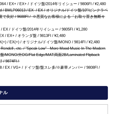
zz / 6-064 / EX+ / EX+ / ドイツ盤/2014年リイシュー / 9806FI / ¥2,480
54 / Mod / BMLP06013 / EX- / EX / オリジナル/ドイツ盤/10”/ピンクラベ
度で良好 / 9688FI / ※悪質なお客様による「
お取り置き無断キ
9 / EX+ / EX / ドイツ盤/2014年リイシュー / 9805FI / ¥1,280
 / EX / EX+ / オランダ盤 / 9813FI / ¥2,480
97 / EX(+) / EX(+) / オリジナル/ドイツ盤/MONO / 9814FI / ¥2,480
Rendell , etc. / "Speak Low" - More Mood Music In The Modern
UK盤/MONO/外DG/Flat Edge/MAT:両面2B/Laminated Flipback
9874FI /
 STC83418 / EX / VG+ / ドイツ盤/盤スレ多/※豪華メンバー / 9808FI /
ジナル