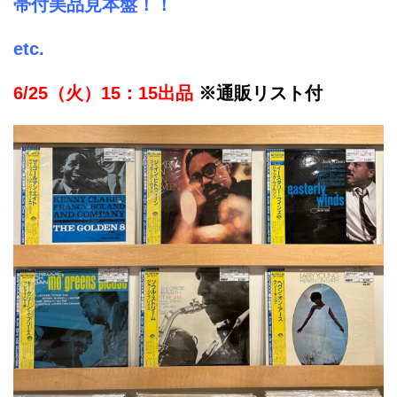
帯付美品見本盤！！
etc.
6/25（火）15：15出品
※通販リスト付