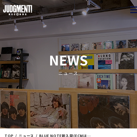
JUDGME
NEWS
ニュース
TOP
ニュース
BLUE NOTE新入荷(ECMは本日お休み)！ JAZZ廃盤＆新着盤 仲夏のマラソン放出！ 6/25（火）15：15出品 ※通販リスト付