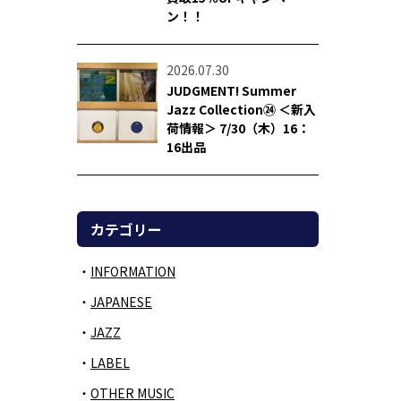
ン！！
2026.07.30
JUDGMENT! Summer
Jazz Collection㉔ ＜新入
荷情報＞ 7/30（木）16：
16出品
カテゴリー
INFORMATION
JAPANESE
JAZZ
LABEL
OTHER MUSIC