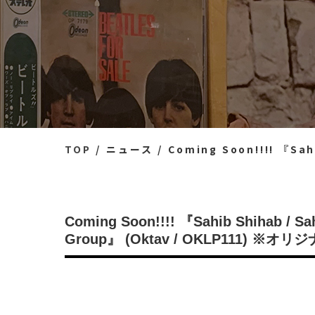
TOP
ニュース
Coming Soon!!!! 『Sahib Shihab / 
Coming Soon!!!! 『Sahib Shihab / Sa
Group』 (Oktav / OKLP111) ※オリ