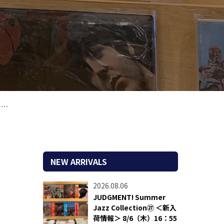
ル
NEW ARRIVALS
2026.08.06
JUDGMENT! Summer
Jazz Collection㉗ ＜新入
荷情報＞ 8/6（木）16：55