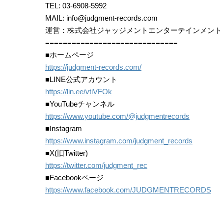
TEL: 03-6908-5992
MAIL: info@judgment-records.com
運営：株式会社ジャッジメントエンターテインメン
==============================
■ホームページ
https://judgment-records.com/
■LINE公式アカウント
https://lin.ee/vtiVFOk
■YouTubeチャンネル
https://www.youtube.com/@judgmentrecords
■Instagram
https://www.instagram.com/judgment_records
■X(旧Twitter)
https://twitter.com/judgment_rec
■Facebookページ
https://www.facebook.com/JUDGMENTRECORDS