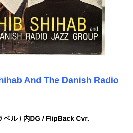
hihab And The Danish Radio
/ 内DG / FlipBack Cvr.