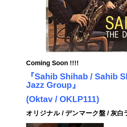
Coming Soon !!!!
『Sahib Shihab / Sahib S
Jazz Group』
(Oktav / OKLP111)
オリジナル / デンマーク盤 / 灰白ラベル 