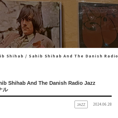
Sahib Shihab And The Danish Radio Jazz Group』 (Oktav / OKLP111) ※オリジナ
hib Shihab And The Danish Radio Jazz
ジナル
2024.06.28
JAZZ