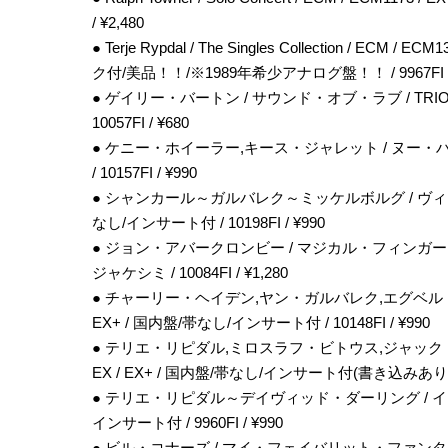
/ ¥2,480
● Terje Rypdal / The Singles Collection / 
ク付/美品！！/※1989年希少アナログ盤！！ / 9967FI / 
● ゲイリー・バートン / サウンド・オブ・ラブ / TRIO/ECM
10057FI / ¥680
● ケニー・ホイーラー,キース・ジャレット / ヌー・ハイ / EC
/ 10157FI / ¥990
● シャンカール～ガルバレク～ミッケルボルグ / ヴィジョン / ポ
なし/インサート付 / 10198FI / ¥990
● ジョン・アバークロンビー / マジカル・フィンガー / TRIO
ジャケシミ / 10084FI / ¥1,280
● チャーリー・ヘイデン,ヤン・ガルバレク,エグベルト・ジスモンティ
EX+ / 国内盤/帯なし/インサート付 / 10148FI / ¥990
● テリエ・リピダル,ミロスラフ・ビトウス,ジャック・デジョネ
EX / EX+ / 国内盤/帯なし/インサート付(書き込みあり) / 9
● テリエ・リピダル～デイヴィッド・ダーリング / イーオス / 
インサート付 / 9960FI / ¥990
● ビル・コナーズ / マイ・フェイバリット・ファンタジー / TRI