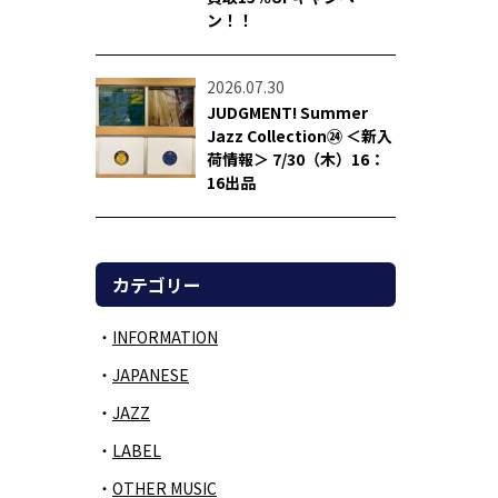
ン！！
2026.07.30
JUDGMENT! Summer
Jazz Collection㉔ ＜新入
荷情報＞ 7/30（木）16：
16出品
カテゴリー
INFORMATION
JAPANESE
JAZZ
LABEL
OTHER MUSIC