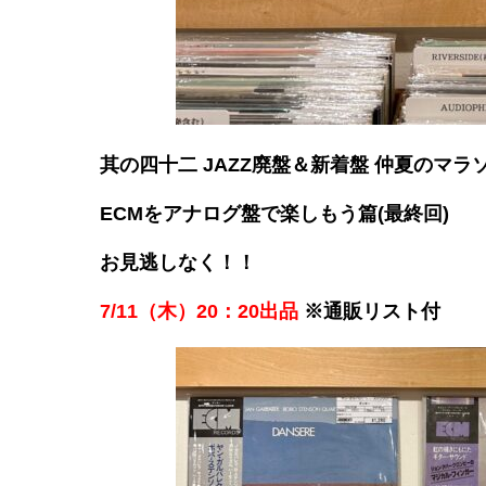
其の四十二 JAZZ廃盤＆新着盤 仲夏のマラ
ECMをアナログ盤で楽しもう篇(最終回)
お見逃しなく！！
7/11（木）20：20出品
※通販リスト付