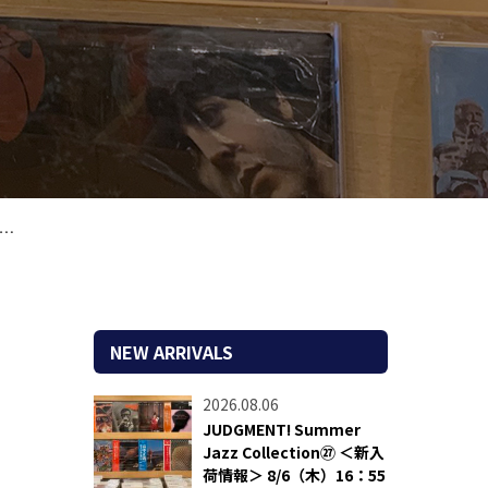
NEW ARRIVALS
2026.08.06
JUDGMENT! Summer
Jazz Collection㉗ ＜新入
荷情報＞ 8/6（木）16：55