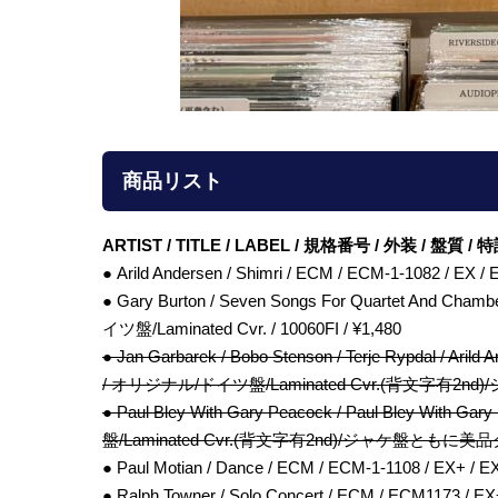
商品リスト
ARTIST / TITLE / LABEL / 規格番号 / 外装 / 盤質 
● Arild Andersen / Shimri / ECM / ECM-1-1082 
● Gary Burton / Seven Songs For Quartet And Ch
イツ盤/Laminated Cvr. / 10060FI / ¥1,480
● Jan Garbarek / Bobo Stenson / Terje Rypdal / Arild
/ オリジナル/ドイツ盤/Laminated Cvr.(背文字有2nd)/
● Paul Bley With Gary Peacock / Paul Bley With 
盤/Laminated Cvr.(背文字有2nd)/ジャケ盤ともに美品クラ
● Paul Motian / Dance / ECM / ECM-1-1108 / EX+
● Ralph Towner / Solo Concert / ECM / ECM1