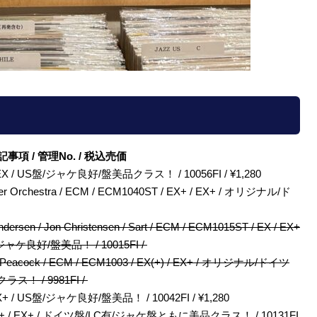
/ 特記事項 / 管理No. / 税込売価
/ EX / EX / US盤/ジャケ良好/盤美品クラス！ / 10056FI / ¥1,280
amber Orchestra / ECM / ECM1040ST / EX+ / EX+ / オリジナル/ド
 Andersen / Jon Christensen / Sart / ECM / ECM1015ST / EX / EX+
ジャケ良好/盤美品！ / 10015FI /
Gary Peacock / ECM / ECM1003 / EX(+) / EX+ / オリジナル/ドイツ
ス！ / 9981FI /
 / EX+ / US盤/ジャケ良好/盤美品！ / 10042FI / ¥1,280
173 / EX+ / EX+ / ドイツ盤/LC有/ジャケ盤ともに美品クラス！ / 10131FI