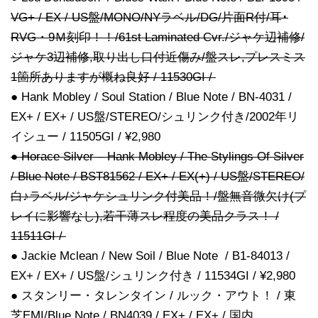
VG+ / EX / US盤/MONO/NYラベル/DG/片面R付/耳･
RVG・9Ｍ刻印！！/61st Laminated Cvr./ジャケ辺補修/
ジャケ3辺補修,取り出し口付近傷み/盤スレ,プレスミス
1箇所ありますが概ね良好 / 11530GI /
● Hank Mobley / Soul Station / Blue Note / BN-4031 /
EX+ / EX+ / US盤/STEREO/シュリンク付き/2002年リ
イシュー / 11505GI / ¥2,980
● Horace Silver – Hank Mobley / The Stylings Of Silver
/ Blue Note / BST81562 / EX+ / EX(+) / US盤/STEREO/
白♪ラベル/ジャケシュリンク付美品！/盤無音微欠け(プ
レイに影響なし),若干薄スレ程度の美品クラス！ /
11511GI /
● Jackie Mclean / New Soil / Blue Note / B1-84013 /
EX+ / EX+ / US盤/シュリンク付き / 11534GI / ¥2,980
● スタンリー・タレンタイン / ルック・アウト！ / 東
芝EMI/Blue Note / BN4039 / EX+ / EX+ / 国内