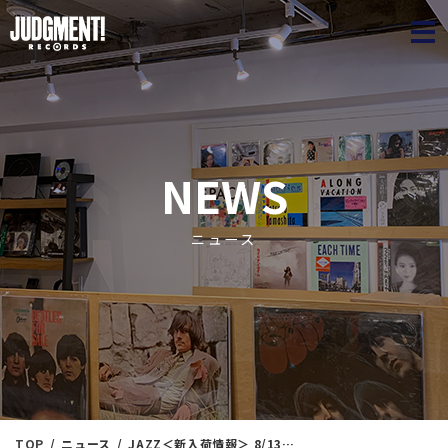
JUDGME
NEWS
ニュース
TOP
ニュース
JAZZ＜新入荷情報＞ 8/13（火）14：10出品 ※通販リスト付