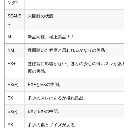
ング>
SEALE
未開封の状態
D
M
新品同様。極上美品！！
NM
数回聴いた程度と思われるかなりの美品！
EX+
ほぼ音に影響がない、ほんの少しの薄いスレがある
度の美品。
EX(+)
EX+とEXの中間。
EX
多少のスレはあるが概ね良品。
EX(-)
EXとEX-の中間。
EX-
多少の傷とノイズがある。