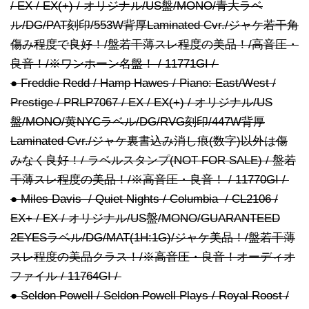
/ EX / EX(+) / オリジナル/US盤/MONO/青大ラベ
ル/DG/PAT刻印/553W背厚Laminated Cvr./ジャケ若干角
傷み程度で良好！/盤若干薄スレ程度の美品！/高音圧・
良音！/※ワンホーン名盤！ / 11771GI /
● Freddie Redd / Hamp Hawes / Piano: East/West /
Prestige / PRLP7067 / EX / EX(+) / オリジナル/US
盤/MONO/黄NYCラベル/DG/RVG刻印/447W背厚
Laminated Cvr./ジャケ裏書込み消し痕(数字)以外は傷
みなく良好！/ ラベルスタンプ(NOT FOR SALE) / 盤若
干薄スレ程度の美品！/※高音圧・良音！ / 11770GI /
● Miles Davis / Quiet Nights / Columbia / CL2106 /
EX+ / EX / オリジナル/US盤/MONO/GUARANTEED
2EYESラベル/DG/MAT(1H:1G)/ジャケ美品！/盤若干薄
スレ程度の美品クラス！/※高音圧・良音！オーディオ
ファイル / 11764GI /
● Seldon Powell / Seldon Powell Plays / Royal Roost /