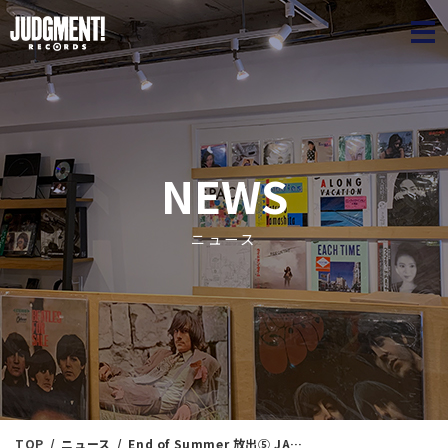
JUDGME
NEWS
ニュース
TOP
ニュース
End of Summer 放出⑤ JAZZ＜新入荷情報＞ 8/26（月）17：15出品 ※通販リスト付