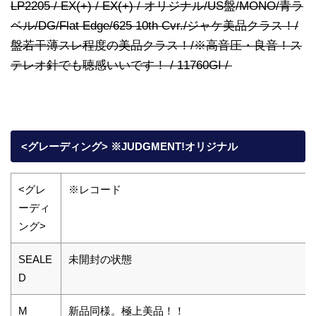
LP2205 / EX(+) / EX(+) / オリジナル/US盤/MONO/青ラ
ベル/DG/Flat Edge/625 10th Cvr./ジャケ美品クラス！/
盤若干薄スレ程度の美品クラス！/※高音圧・良音！ス
テレオ針でも聴感いいです！ / 11760GI /
<グレーディング> ※JUDGMENT!オリジナル
<グレ
※レコード
ーディ
ング>
SEALE
未開封の状態
D
M
新品同様。極上美品！！