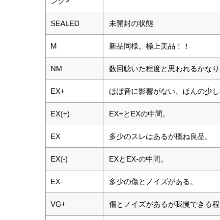
ング>
SEALED
未開封の状態
M
新品同様。極上美品！！
NM
数回聴いた程度と思われるかなり
EX+
ほぼ音に影響がない、ほんの少し
EX(+)
EX+とEXの中間。
EX
多少のスレはあるが概ね良品。
EX(-)
EXとEX-の中間。
EX-
多少の傷とノイズがある。
VG+
傷とノイズがあるが我慢できる程