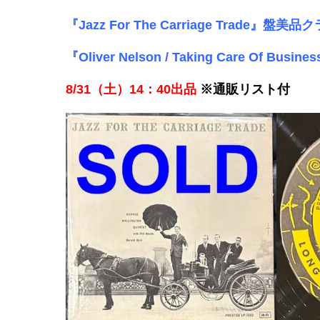
『Jazz For The Carriage Trade
『Oliver Nelson / Taking Care Of 
8/31（土）14：40出品
※通販リスト付