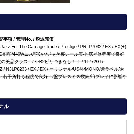
/ 特記事項 / 管理No. / 税込売価
 Jazz For The Carriage Trade / Prestige / PRLP7032 / EX / EX(+)
RVG刻印/446Wニス額Cvr./ジャケ裏シール痕小,底補修程度で良好
クラス！/ ※B2ビリつきなし！！ / 11772GI /
NEW JAZZ / NJLP8233 / EX / EX / オリジナル/US盤/MONO/紫ラベル/太
vr./ジャケ若干角打ち程度で良好！/盤プレスミス数箇所(プレイに影響な
ジナル