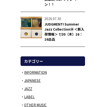
ン！！
2026.07.30
JUDGMENT! Summer
Jazz Collection㉔ ＜新入
荷情報＞ 7/30（木）16：
16出品
カテゴリー
INFORMATION
JAPANESE
JAZZ
LABEL
OTHER MUSIC