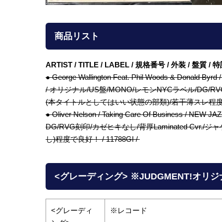
商品リスト
ARTIST / TITLE / LABEL / 規格番号 / 外装 / 盤質 
● George Wallington Feat. Phil Woods & Donald Byrd /
/ オリジナル/US盤/MONO/レモンNYCラベル/DG/
(本タイトルとしてはいい状態の部類)/若干薄スレ程度の美品
● Oliver Nelson / Taking Care Of Business / 
DG/RVG刻印/カゼヒキなし/背厚Laminated C
し)程度で良好！ / 11788GI /
<グレーディング> ※JUDGMENT!オリ
<グレーディ
※レコード