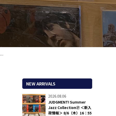
NEW ARRIVALS
2026.08.06
JUDGMENT! Summer
Jazz Collection㉗ ＜新入
荷情報＞ 8/6（木）16：55