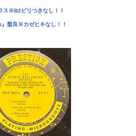
』盤美品クラス※B2ビリつきなし！！
Business』盤良※カゼヒキなし！！