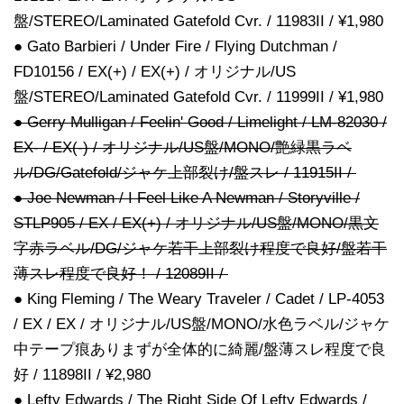
盤/STEREO/Laminated Gatefold Cvr. / 11983II / ¥1,980
● Gato Barbieri / Under Fire / Flying Dutchman /
FD10156 / EX(+) / EX(+) / オリジナル/US
盤/STEREO/Laminated Gatefold Cvr. / 11999II / ¥1,980
● Gerry Mulligan / Feelin' Good / Limelight / LM-82030 /
EX- / EX(-) / オリジナル/US盤/MONO/艶緑黒ラベ
ル/DG/Gatefold/ジャケ上部裂け/盤スレ / 11915II /
● Joe Newman / I Feel Like A Newman / Storyville /
STLP905 / EX / EX(+) / オリジナル/US盤/MONO/黒文
字赤ラベル/DG/ジャケ若干上部裂け程度で良好/盤若干
薄スレ程度で良好！ / 12089II /
● King Fleming / The Weary Traveler / Cadet / LP-4053
/ EX / EX / オリジナル/US盤/MONO/水色ラベル/ジャケ
中テープ痕ありまずが全体的に綺麗/盤薄スレ程度で良
好 / 11898II / ¥2,980
● Lefty Edwards / The Right Side Of Lefty Edwards /