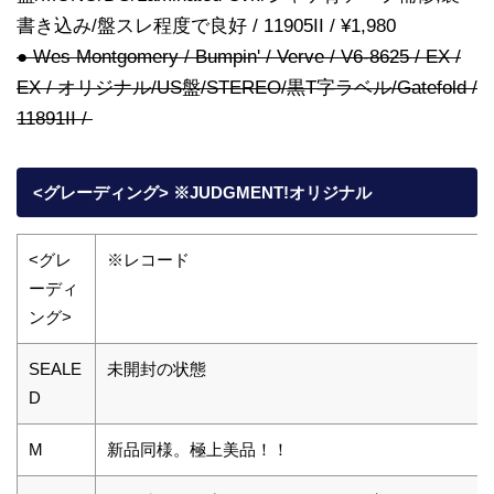
書き込み/盤スレ程度で良好 / 11905II / ¥1,980
● Wes Montgomery / Bumpin' / Verve / V6-8625 / EX /
EX / オリジナル/US盤/STEREO/黒T字ラベル/Gatefold /
11891II /
<グレーディング> ※JUDGMENT!オリジナル
<グレ
※レコード
ーディ
ング>
SEALE
未開封の状態
D
M
新品同様。極上美品！！