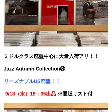
ミドルクラス廃盤中心に大量入荷アリ！！
Jazz Autumn Collection⑧
リーズナブルUS廃
盤！！
9/18（水）18：05出品
※通販リスト付