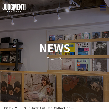
JUDGME
NEWS
ニュース
TOP
ニュース
Jazz Autumn Collection⑧ ＜新入荷情報＞ 9/18（水）18：05出品 ※通販リスト付