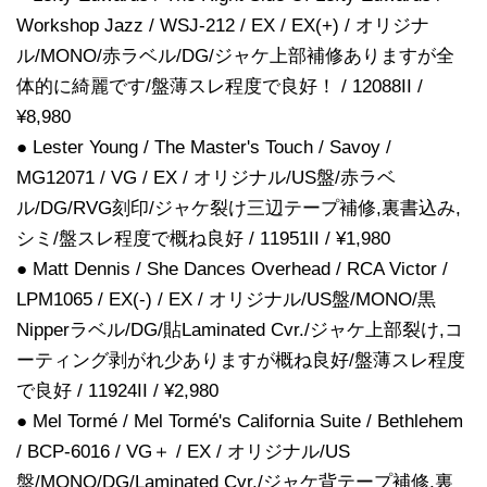
Workshop Jazz / WSJ-212 / EX / EX(+) / オリジナ
ル/MONO/赤ラベル/DG/ジャケ上部補修ありますが全
体的に綺麗です/盤薄スレ程度で良好！ / 12088II /
¥8,980
● Lester Young / The Master's Touch / Savoy /
MG12071 / VG / EX / オリジナル/US盤/赤ラベ
ル/DG/RVG刻印/ジャケ裂け三辺テープ補修,裏書込み,
シミ/盤スレ程度で概ね良好 / 11951II / ¥1,980
● Matt Dennis / She Dances Overhead / RCA Victor /
LPM1065 / EX(-) / EX / オリジナル/US盤/MONO/黒
Nipperラベル/DG/貼Laminated Cvr./ジャケ上部裂け,コ
ーティング剥がれ少ありますが概ね良好/盤薄スレ程度
で良好 / 11924II / ¥2,980
● Mel Tormé / Mel Tormé's California Suite / Bethlehem
/ BCP-6016 / VG＋ / EX / オリジナル/US
盤/MONO/DG/Laminated Cvr./ジャケ背テープ補修,裏