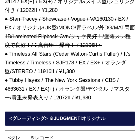
3414 / EX(+) / EX(+) / オリジナル/スイス盤/シュリンク
付き / 12022II / ¥1,280
● Stan Tracey / Showcase / Vogue / VA160130 / EX /
EX / オリジナル/UK盤/MONO/青ラベル/外DG/MAT両面
1B/Laminated Flipback Cvr./ジャケ良好！/盤薄スレ程
度で良好！/※高音圧・爆音！ / 12196II /
● Timeless All Stars (Cedar Walton-Curtis Fuller) / It's
Timeless / Timeless / SJP178 / EX / EX+ / オランダ
盤/STEREO / 11916II / ¥1,380
● Tubby Hayes / The New York Sessions / CBS /
4663631 / EX / EX(+) / オランダ盤/デジタルリマスタ
ー/貴重未発表入り / 12072II / ¥1,980
<グレーディング> ※JUDGMENT!オリジナル
<グレ
※レコード