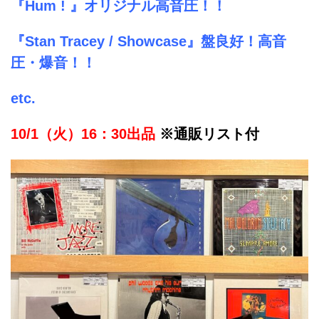
『Hum ! 』オリジナル高音圧！！
『Stan Tracey / Showcase』盤良好！高音
圧・爆音！！
etc.
10/1（火）16：30出品
※通販リスト付