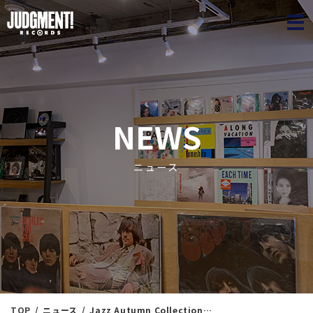
JUDGME
NEWS
ニュース
TOP
ニュース
Jazz Autumn Collection⑲ ＜新入荷情報＞ 10/1（火）16：30出品 ※通販リスト付