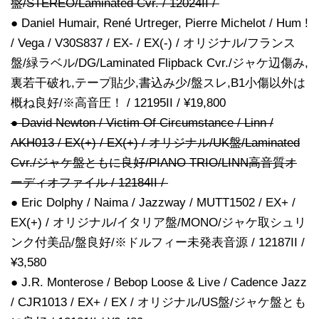
盤/STEREO/Laminated Cvr. / 12024II /
● Daniel Humair, René Urtreger, Pierre Michelot / Hum !
/ Vega / V30S837 / EX- / EX(-) / オリジナル/フランス
盤/緑ラベル/DG/Laminated Flipback Cvr./ジャケ辺傷み,
裏若干破れ,テープ貼少,書込み少/盤スレ,B1小傷以外は
概ね良好/※高音圧！ / 12195II / ¥19,800
● David Newton / Victim Of Circumstance / Linn /
AKH013 / EX(+) / EX(+) / オリジナル/UK盤/Laminated
Cvr./ジャケ盤ともに良好/PIANO TRIO/LINN高音質オ
ーディオファイル / 12184II /
● Eric Dolphy / Naima / Jazzway / MUTT1502 / EX+ /
EX(+) / オリジナル/イタリア盤/MONO/ジャケ取シュリ
ンク付美品/盤良好/※ドルフィー未発表音源 / 12187II /
¥3,580
● J.R. Monterose / Bebop Loose & Live / Cadence Jazz
/ CJR1013 / EX+ / EX / オリジナル/US盤/ジャケ盤とも