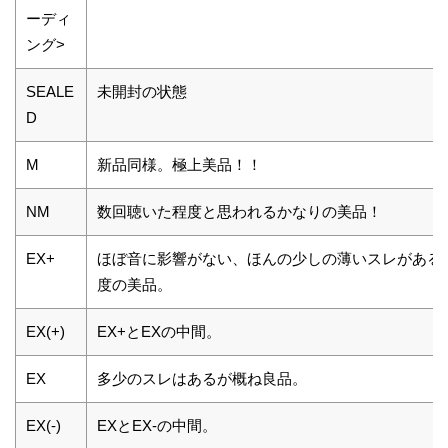
ーディ
ング>
SEALE
未開封の状態
D
M
新品同様。極上美品！！
NM
数回聴いた程度と思われるかなりの美品！
EX+
ほぼ音に影響がない、ほんの少しの薄いスレがある
度の美品。
EX(+)
EX+とEXの中間。
EX
多少のスレはあるが概ね良品。
EX(-)
EXとEX-の中間。