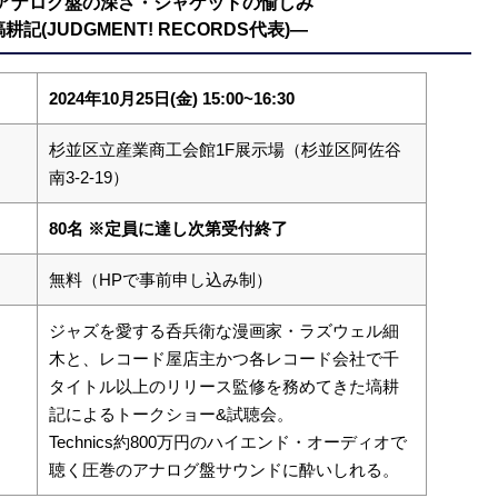
アナログ盤の深さ・ジャケットの愉しみ
記(JUDGMENT! RECORDS代表)―
2024年10月25日(金) 15:00~16:30
杉並区立産業商工会館1F展示場（杉並区阿佐谷
南3-2-19）
80名
※定員に達し次第受付終了
無料（HPで事前申し込み制）
ジャズを愛する呑兵衛な漫画家・ラズウェル細
木と、レコード屋店主かつ各レコード会社で千
タイトル以上のリリース監修を務めてきた塙耕
記によるトークショー&試聴会。
Technics約800万円のハイエンド・オーディオで
聴く圧巻のアナログ盤サウンドに酔いしれる。