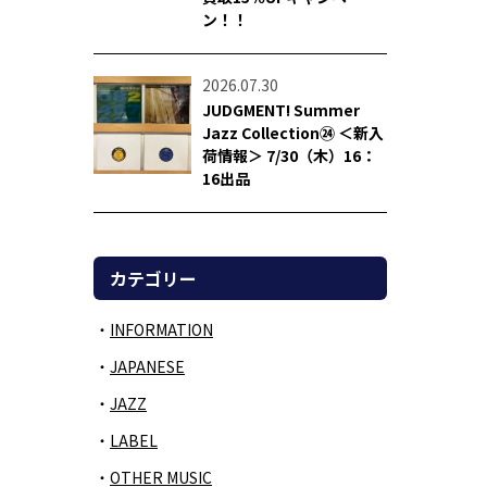
ン！！
2026.07.30
JUDGMENT! Summer
Jazz Collection㉔ ＜新入
荷情報＞ 7/30（木）16：
16出品
カテゴリー
INFORMATION
JAPANESE
JAZZ
LABEL
OTHER MUSIC