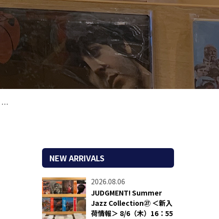
。
NEW ARRIVALS
2026.08.06
JUDGMENT! Summer
Jazz Collection㉗ ＜新入
荷情報＞ 8/6（木）16：55