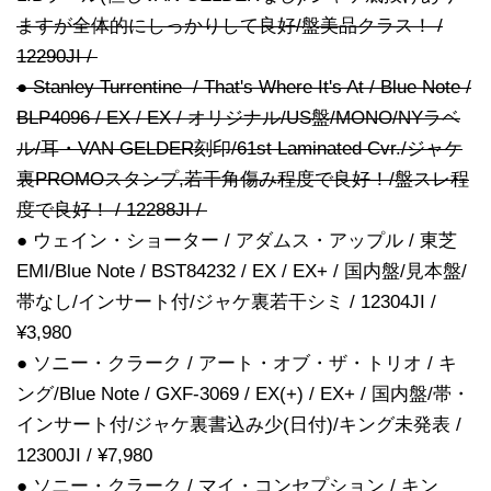
ますが全体的にしっかりして良好/盤美品クラス！ /
12290JI /
● Stanley Turrentine / That's Where It's At / Blue Note /
BLP4096 / EX / EX / オリジナル/US盤/MONO/NYラベ
ル/耳・VAN GELDER刻印/61st Laminated Cvr./ジャケ
裏PROMOスタンプ,若干角傷み程度で良好！/盤スレ程
度で良好！ / 12288JI /
● ウェイン・ショーター / アダムス・アップル / 東芝
EMI/Blue Note / BST84232 / EX / EX+ / 国内盤/見本盤/
帯なし/インサート付/ジャケ裏若干シミ / 12304JI /
¥3,980
● ソニー・クラーク / アート・オブ・ザ・トリオ / キ
ング/Blue Note / GXF-3069 / EX(+) / EX+ / 国内盤/帯・
インサート付/ジャケ裏書込み少(日付)/キング未発表 /
12300JI / ¥7,980
● ソニー・クラーク / マイ・コンセプション / キン