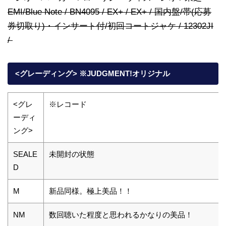
EMI/Blue Note / BN4095 / EX+ / EX+ / 国内盤/帯(応募
券切取り)・インサート付/初回コートジャケ / 12302JI
/
<グレーディング> ※JUDGMENT!オリジナル
<グレ
※レコード
ーディ
ング>
SEALE
未開封の状態
D
M
新品同様。極上美品！！
NM
数回聴いた程度と思われるかなりの美品！