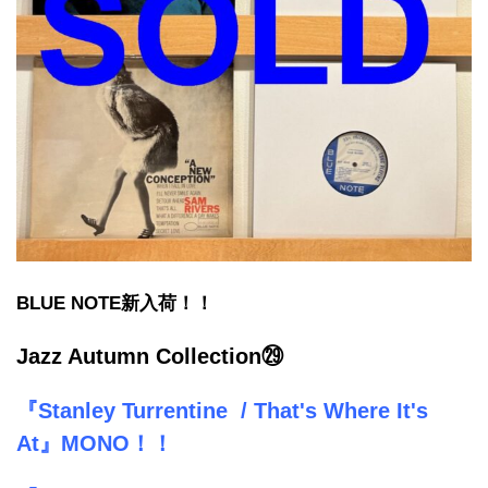
BLUE NOTE新入荷！！
Jazz Autumn Collection㉙
『Stanley Turrentine / That's Where It's
At』MONO！！