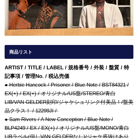
商品リスト
ARTIST / TITLE / LABEL / 規格番号 / 外装 / 盤質 / 特
記事項 / 管理No. / 税込売価
● Herbie Hancock / Prisoner / Blue Note / BST84321 /
EX(+) / EX(+) / オリジナル/US盤/STEREO/青白
LIB/VAN GELDER刻印/ジャケシュリンク付美品！/盤美
品クラス！ / 12299JI /
● Sam Rivers / A New Conception / Blue Note /
BLP4249 / EX / EX(+) / オリジナル/US盤/MONO/青白
LIBラベル(但しVAN GELDERなし)/ジャケ底抜けあり