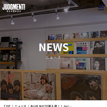
JUDGME
NEWS
ニュース
TOP
ニュース
BLUE NOTE新入荷！！Jazz Autumn Collection㉙ ＜新入荷情報＞ 10/15（火）15：25出品 ※通販リスト付