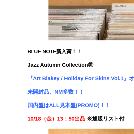
BLUE NOTE新入荷！！
Jazz Autumn Collection㉛
『Art Blakey / Holiday For Skins 
未開封品、NM多数！！
国内盤はALL見本盤(PROMO)！！
10/18（金）13：50出品
※通販リスト付