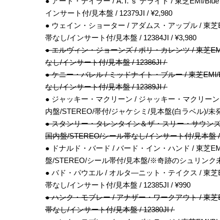
● アート・テイラー / A.T.’ｓ デライト / 東芝EMI/Blue N
インサート付/見本盤 / 12379JI / ¥2,980
● ウェイン・ショーター / アダムス・アップル / 東芝EMI/Blue
帯なし/インサート付/見本盤 / 12384JI / ¥3,980
● エルヴィン・ジョーンズ / ポリ・カレンツ / 東芝EMI/Blue 
なし/インサート付/見本盤 / 12386JI /
● ケニー・バレル / ミッドナイト・ブルー / 東芝EMI/Blue N
なし/インサート付/見本盤 / 12389JI /
● ジャッキー・マクリーン / ジャッキー・マクリーン・クインテット 
内盤/STEREO/帯付/ジャケシミ/見本盤(白ラベル)/未発表 / 1
● スタンリー・タレンタイン＆ザ・スリー・サウンズ / ブルー・アワー
国内盤/STEREO/シール帯なし/インサート付/見本盤 / 12
● ドナルド・バード / バード・イン・ハンド / 東芝EMI/Blue N
盤/STEREO/シール帯付/見本盤/※奇跡のシュリンク未開封品！
● バド・パウエル / オルタ―ニット・テイクス / 東芝EMI/Blue
帯なし/インサート付/見本盤 / 12385JI / ¥990
● ハンク・モブレー / アナザー・ワークアウト / 東芝EMI/Blue
帯なし/インサート付/見本盤 / 12380JI /