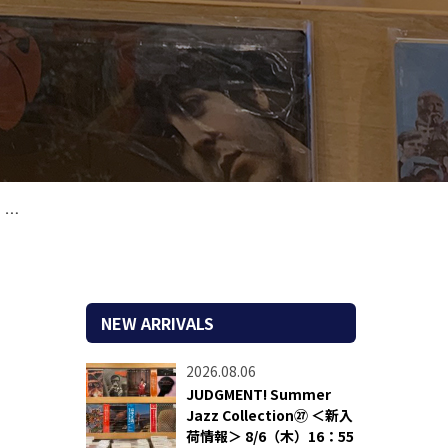
付
NEW ARRIVALS
2026.08.06
JUDGMENT! Summer
Jazz Collection㉗ ＜新入
荷情報＞ 8/6（木）16：55