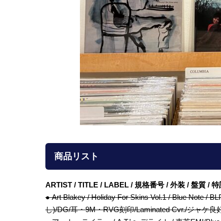
商品リスト
ARTIST / TITLE / LABEL / 規格番号 / 外装 / 盤質 
● Art Blakey / Holiday For Skins Vol.1 / Blue 
し)/DG/耳・9M・RVG刻印/Laminated Cvr./ジャ