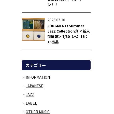
ン！！
2026.07.30
JUDGMENT! Summer
Jazz Collection㉔ ＜新入
荷情報＞ 7/30（木）16：
16出品
カテゴリー
INFORMATION
JAPANESE
JAZZ
LABEL
OTHER MUSIC