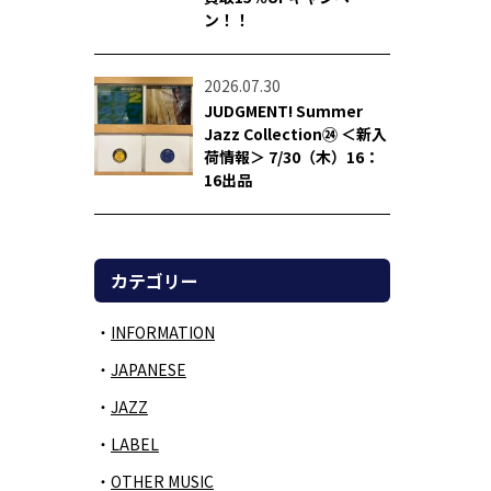
ン！！
2026.07.30
JUDGMENT! Summer
Jazz Collection㉔ ＜新入
荷情報＞ 7/30（木）16：
16出品
カテゴリー
INFORMATION
JAPANESE
JAZZ
LABEL
OTHER MUSIC