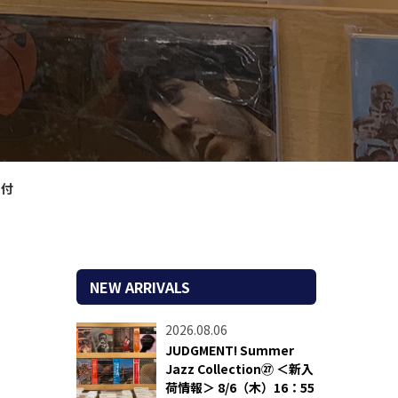
ト付
NEW ARRIVALS
2026.08.06
JUDGMENT! Summer
Jazz Collection㉗ ＜新入
荷情報＞ 8/6（木）16：55