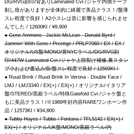
DG/RVG刻印/背ありLaminated Cvr./ジャケ内側テープ
剝し痕がありますが全体的に綺麗で美品クラス！/盤薄
スレ程度で良好！A2小スレは音に影響を感じられませ
んでした / 12600KI / ¥9,900
● Gene Ammons– Jackie McLean - Donald Byrd /
Jammin' With Gene / Prestige / PRLP7060 / EX / EX /
オリジナル/US盤/MONO/黄NYCラベル/DG/RVG刻
印/447W Laminated Cvr./ジャケ上部裂け補修,裏スタン
プ小および書込み痕/盤スレ程度で良好 / 12593KI /
● Ruud Brink / Ruud Brink In Verona - Double Face /
LMJ / LMJ3340 / EX(+) / EX(+) / オリジナル/イタリア
盤/STEREO/黒銀ラベル/特殊Gatefold Cvr./ジャケ盤と
もに美品クラス！/※1989年好内容RAREワンホーン作
品 / 12573KI / ¥34,800
● Tubby Hayes / Tubbs / Fontana / TFL5142 / EX(+) /
EX(+) / オリジナル/UK盤/MONO/黒銀ラベル/内