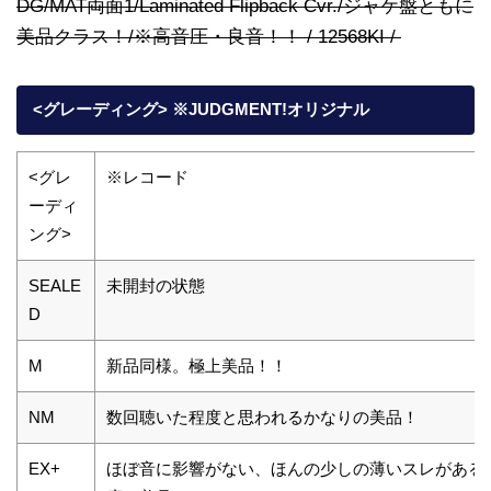
DG/MAT両面1/Laminated Flipback Cvr./ジャケ盤ともに
美品クラス！/※高音圧・良音！！ / 12568KI /
<グレーディング> ※JUDGMENT!オリジナル
<グレ
※レコード
ーディ
ング>
SEALE
未開封の状態
D
M
新品同様。極上美品！！
NM
数回聴いた程度と思われるかなりの美品！
EX+
ほぼ音に影響がない、ほんの少しの薄いスレがある