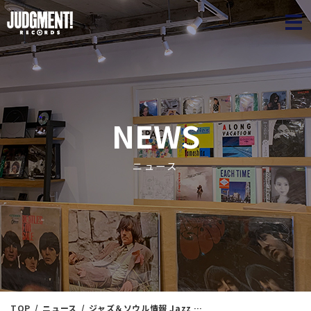
JUDGME
NEWS
ニュース
TOP
ニュース
ジャズ＆ソウル情報 Jazz Winter Collection⑤ ＜新入荷情報＞ 11/9（土）15：15出品 ※通販リスト付